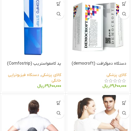
دستگاه دموکرافت (democroft)
پد کامفواستریپ (Comfostrip)
کالای پزشکی
کالای پزشکی
,
دستگاه فیزیوتراپی
خانگی
29,600,000
ریال
29,600,000
ریال