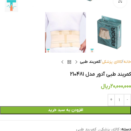
بزرگنمایی تصویر
خانه
کالای پزشکی
کمربند طبی
کمربند طبی آدور مدل 210481
20,000,000
ریال
افزودن به سبد خرید
دسته:
کالای پزشکی
,
کمربند طبی