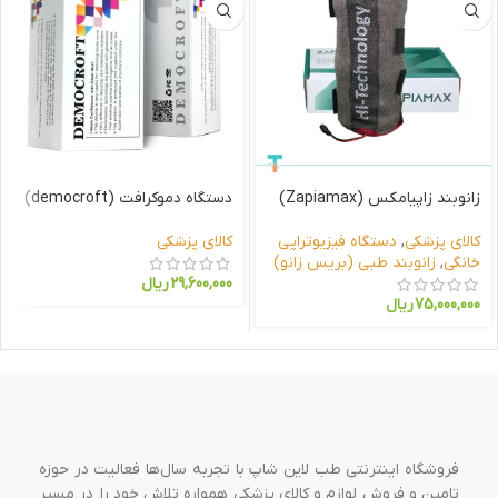
زانوبند زاپیامکس (Zapiamax)
دستگاه دموکرافت (democroft)
کالای پزشکی
,
دستگاه فیزیوتراپی
کالای پزشکی
خانگی
,
زانوبند طبی (بریس زانو)
29,600,000
ریال
75,000,000
ریال
فروشگاه اینترنتی طب لاین شاپ با تجربه سال‌ها فعالیت در حوزه
تامین و فروش لوازم و کالای پزشکی همواره تلاش خود را در مسیر