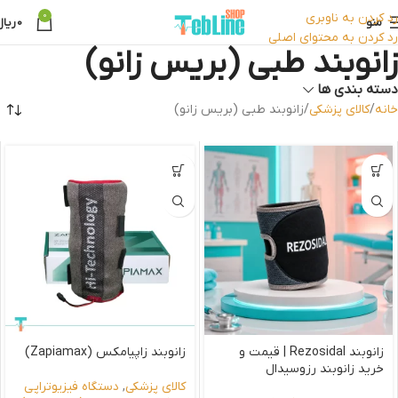
رد کردن به ناوبری
0
منو
0
ریال
رد کردن به محتوای اصلی
زانوبند طبی (بریس زانو)
دسته بندی ها
خانه
کالای پزشکی
زانوبند طبی (بریس زانو)
زانوبند Rezosidal | قیمت و
زانوبند زاپیامکس (Zapiamax)
خرید زانوبند رزوسیدال
کالای پزشکی
,
دستگاه فیزیوتراپی