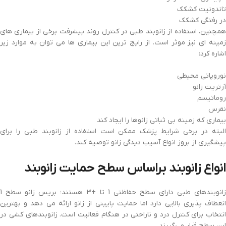
تاندونیت کشکک
در رفتگی کشکک
همچنین، استفاده از زانوبند طبی در کنترل روند پیشرفت برخی از بیماری های
زمینه ای نیز موثر است. از رایج ترین این بیماری ها می توان به موارد زیر
اشاره کرد:
نوروپاتی محیطی
آرتریت زانو
روماتیسم
نقرس
بیماری که زمینه بی ثباتی زانوها را ایجاد کند
البته در برخی شرایط پزشک ممکن است استفاده از زانوبند طبی را برای
پیشگیری از بروز انواع آسیب دیدگی زانو توصیه کند.
انواع زانوبند براساس سطح حمایت زانوبند
زانوبندهای طبی دارای سطح حفاظتی 1 تا +3 هستند؛ بریس زانو سطح 1
انعطاف پذیری بالایی دارد اما حمایت پایینی از زانو ارائه می دهد و بهترین
انتخاب برای کنترل درد و ناراحتی در هنگام فعالیت است. زانوبندهای کشی در
این سطح قرار می‌گیرند.