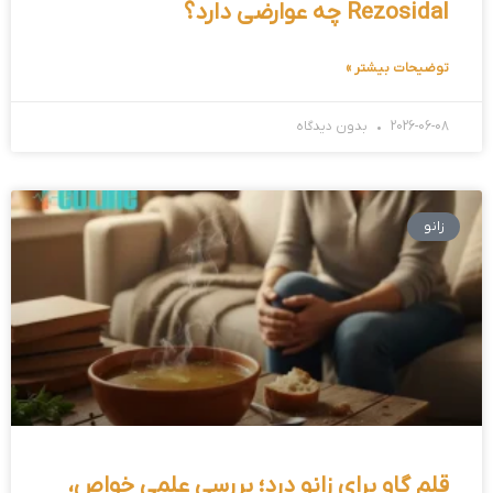
Rezosidal چه عوارضی دارد؟
توضیحات بیشتر »
2026-06-08
بدون دیدگاه
زانو
قلم گاو برای زانو درد؛ بررسی علمی خواص،