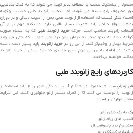
معمولا از پلاستیک سخت یا انعطاف پذیر تهیه می شوند که به کمک بندهایی
دور غضروف زانو بسته می شوند. اما انتخاب زانوبند طبی مناسب چگونه
است؟ شکی نیست که استفاده از زانوبند طبی پس از آسیب دیدگی و در دوران
نقاهت انواع جراحی زانو اهمیت بسیار بالایی دارد؛ اما نکته مهم تر از آن
نتخاب زانوبند مناسب است. چراکه
خرید زانوبند طبی
که به اشتباه صورت
گرفته باشد نه تنها منجر به درمان زانو درد نمی شود؛ بلکه حتی می‌تواند
شرایط بیمار را وخیم‌تر کند. از این رو در
خرید زانوبند
باید بسیار دقت داشته
باشید. در ادامه به بررسی مهم ترین مواردی که باید پیش از خرید زانوبند
بدانید خواهیم پرداخت.
کاربردهای رایج زانوبند طبی
فیزیوتراپیست ها معمولا در هنگام آسیب دیدگی های رایج زانو استفاده از
زانوبند را توصیه می کنند تا از تحرک بیشتر زانو جلوگیری کنند. این شرایط
شامل موارد زیر است:
رگ به رگ شدن زانو
آسیب های رباط زانو
سندروم درد پاتلوفمورال
ناپایداری کشکک زانو