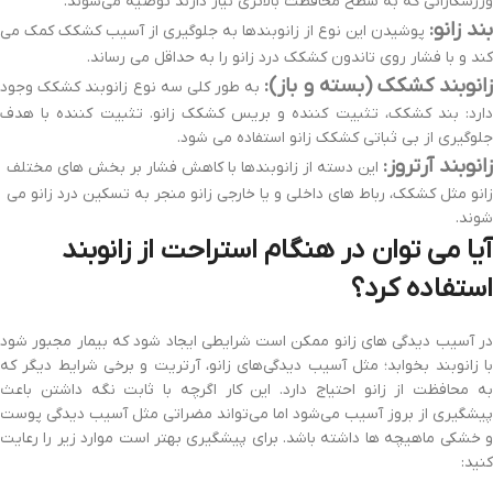
ورزشکارانی که به سطح محافظت بالاتری نیاز دارند توصیه می‌شوند.
بند زانو:
پوشیدن این نوع از زانوبندها به جلوگیری از آسیب کشکک کمک می
کند و با فشار روی تاندون کشکک درد زانو را به حداقل می رساند.
انوبند کشکک (بسته و باز):
به طور کلی سه نوع زانوبند کشکک وجود
دارد: بند کشکک، تثبیت کننده و بریس کشکک زانو. تثبیت کننده با هدف
جلوگیری از بی ثباتی کشکک زانو استفاده می شود.
زانوبند آرتروز:
این دسته از زانوبندها با کاهش فشار بر بخش های مختلف
زانو مثل کشکک، رباط های داخلی و یا خارجی زانو منجر به تسکین درد زانو می
شوند.
آیا می توان در هنگام استراحت از زانوبند
استفاده کرد؟
در آسیب دیدگی های زانو ممکن است شرایطی ایجاد شود که بیمار مجبور شود
با زانوبند بخوابد؛ مثل آسیب دیدگی‌های زانو، آرتریت و برخی شرایط دیگر که
به محافظت از زانو احتیاج دارد. این کار اگرچه با ثابت نگه داشتن باعث
پیشگیری از بروز آسیب می‌شود اما می‌تواند مضراتی مثل آسیب دیدگی پوست
و خشکی ماهیچه ها داشته باشد. برای پیشگیری بهتر است موارد زیر را رعایت
کنید: