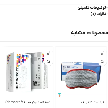
توضیحات تکمیلی
نظرات (0)
محصولات مشابه
گردنبند تاندونک
دستگاه دموکرافت (democroft)