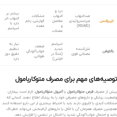
درد و
بیشتر بر
ضدالتهاب
التهاب
مشکلات
التهاب اثر
ناپروکسن
غیراستروئیدی
مفاصل
گوارشی، زخم
دارد تا
(NSAID)
و
معده
اسپاسم
عضلات
اسپاسم
نیاز به
ضعف،
شل‌کننده
شدید
تنظیم
باکلوفن
خواب‌آلودگی
عضلانی قوی
(مثلاً در
دقیق دوز
طولانی
ام‌اس)
دارد
توصیه‌های مهم برای مصرف متوکاربامول
پیش از مصرف
قرص متوکاربامول
یا
آمپول متوکاربامول
، لازم است بیماران
وضعیت پزشکی و داروهای مصرفی خود را به پزشک اطلاع دهند. کسانی که
مشکلات کبدی یا کلیوی دارند باید با احتیاط بیشتری از این دارو استفاده کنند.
همچنین مصرف همزمان آن با الکل یا داروهای آرام‌بخش می‌تواند خطرناک
باشد و احتمال خواب‌آلودگی شدید یا اختلال در تنفس را افزایش دهد.