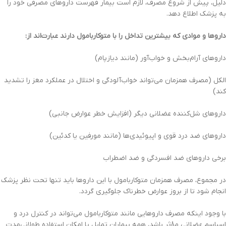
دلیل، پیش از شروع مصرف، لازم است بیمار فهرست داروهای مصرفی خود را
به پزشک اطلاع دهد.
داروها و موادی که بیشترین تداخل را با متوکاربامول دارند عبارت‌اند از:
داروهای آرام‌بخش و خواب‌آور (مانند دیازپام)
الکل (مصرف همزمان می‌تواند خواب‌آلودگی و اختلال در عملکرد مغز را تشدید
کند)
داروهای شل‌کننده عضلانی دیگر (افزایش خطر عوارض جانبی)
داروهای ضد درد قوی و اپیوئیدی‌ها (مانند مورفین یا کدئین)
برخی داروهای ضد افسردگی و ضد اضطراب
در مجموع، مصرف همزمان متوکاربامول با این داروها باید تنها تحت نظر پزشک
انجام شود تا از بروز عوارض خطرناک جلوگیری گردد.
با وجود اینکه مصرف داروهایی مانند متوکاربامول می‌تواند در کنترل درد و
اسپاسم عضلانی مؤثر باشد، همه بیماران تمایل یا امکان استفاده طولانی‌مدت