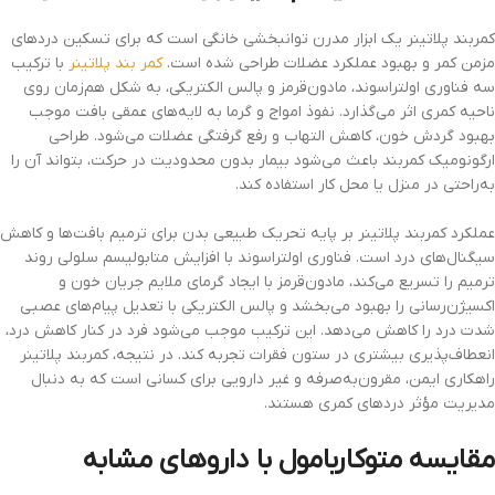
کمربند پلاتینر یک ابزار مدرن توانبخشی خانگی است که برای تسکین دردهای
مزمن کمر و بهبود عملکرد عضلات طراحی شده است.
کمر بند پلاتینر
با ترکیب
سه فناوری اولتراسوند، مادون‌قرمز و پالس الکتریکی، به شکل هم‌زمان روی
ناحیه کمری اثر می‌گذارد. نفوذ امواج و گرما به لایه‌های عمقی بافت موجب
بهبود گردش خون، کاهش التهاب و رفع گرفتگی عضلات می‌شود. طراحی
ارگونومیک کمربند باعث می‌شود بیمار بدون محدودیت در حرکت، بتواند آن را
به‌راحتی در منزل یا محل کار استفاده کند.
عملکرد کمربند پلاتینر بر پایه تحریک طبیعی بدن برای ترمیم بافت‌ها و کاهش
سیگنال‌های درد است. فناوری اولتراسوند با افزایش متابولیسم سلولی روند
ترمیم را تسریع می‌کند، مادون‌قرمز با ایجاد گرمای ملایم جریان خون و
اکسیژن‌رسانی را بهبود می‌بخشد و پالس الکتریکی با تعدیل پیام‌های عصبی
شدت درد را کاهش می‌دهد. این ترکیب موجب می‌شود فرد در کنار کاهش درد،
انعطاف‌پذیری بیشتری در ستون فقرات تجربه کند. در نتیجه، کمربند پلاتینر
راهکاری ایمن، مقرون‌به‌صرفه و غیر دارویی برای کسانی است که به دنبال
مدیریت مؤثر دردهای کمری هستند.
مقایسه متوکاربامول با داروهای مشابه