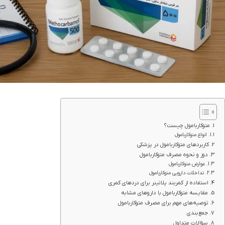
متوکاربامول چیست؟
انواع متوکاربامول
کاربردهای متوکاربامول در پزشکی
دوز و نحوه مصرف متوکاربامول
عوارض متوکاربامول
تداخلات دارویی متوکاربامول
استفاده از کمربند پلاتینر برای دردهای کمری
مقایسه متوکاربامول با داروهای مشابه
توصیه‌های مهم برای مصرف متوکاربامول
جمع‌بندی
سؤالات متداول