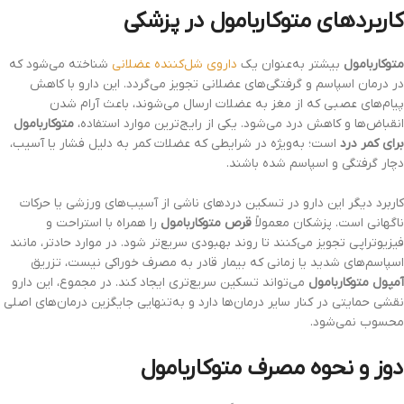
کاربردهای متوکاربامول در پزشکی
متوکاربامول
بیشتر به‌عنوان یک
داروی شل‌کننده عضلانی
شناخته می‌شود که
در درمان اسپاسم و گرفتگی‌های عضلانی تجویز می‌گردد. این دارو با کاهش
پیام‌های عصبی که از مغز به عضلات ارسال می‌شوند، باعث آرام شدن
انقباض‌ها و کاهش درد می‌شود. یکی از رایج‌ترین موارد استفاده،
متوکاربامول
برای کمر درد
است؛ به‌ویژه در شرایطی که عضلات کمر به دلیل فشار یا آسیب،
دچار گرفتگی و اسپاسم شده باشند.
کاربرد دیگر این دارو در تسکین دردهای ناشی از آسیب‌های ورزشی یا حرکات
ناگهانی است. پزشکان معمولاً
قرص متوکاربامول
را همراه با استراحت و
فیزیوتراپی تجویز می‌کنند تا روند بهبودی سریع‌تر شود. در موارد حادتر، مانند
اسپاسم‌های شدید یا زمانی که بیمار قادر به مصرف خوراکی نیست، تزریق
آمپول متوکاربامول
می‌تواند تسکین سریع‌تری ایجاد کند. در مجموع، این دارو
نقشی حمایتی در کنار سایر درمان‌ها دارد و به‌تنهایی جایگزین درمان‌های اصلی
محسوب نمی‌شود.
دوز و نحوه مصرف متوکاربامول