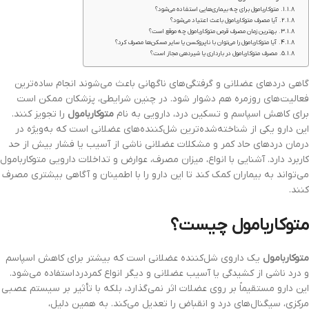
متوکاربامول برای چه بیماری‌هایی استفاده می‌شود؟
آیا مصرف متوکاربامول باعث اعتیاد می‌شود؟
بهترین زمان مصرف قرص متوکاربامول چه موقع است؟
آیا متوکاربامول را می‌توان با ناپروکسن یا سایر مسکن‌ها مصرف کرد؟
مصرف متوکاربامول در بارداری یا شیردهی مجاز است؟
گاهی دردهای عضلانی و گرفتگی‌های ناگهانی باعث می‌شوند انجام ساده‌ترین
فعالیت‌های روزمره هم دشوار شود. در چنین شرایطی، پزشکان ممکن است
برای کاهش اسپاسم و تسکین درد، دارویی به نام
متوکاربامول
را تجویز کنند.
این دارو یکی از شناخته‌شده‌ترین شل‌کننده‌های عضلانی است که به‌ویژه در
درمان دردهای حاد کمر و مشکلات عضلانی ناشی از آسیب یا فشار بیش از حد
کاربرد دارد. آشنایی با انواع، میزان مصرف، عوارض و تداخلات دارویی متوکاربامول
می‌تواند به بیماران کمک کند تا این دارو را با اطمینان و آگاهی بیشتری مصرف
کنند.
متوکاربامول چیست؟
متوکاربامول
یک داروی شل‌کننده عضلانی است که بیشتر برای کاهش اسپاسم
و درد ناشی از کشیدگی یا آسیب عضلانی و دیگر انواع کمردرد استفاده می‌شود.
این دارو مستقیماً بر روی عضلات اثر نمی‌گذارد، بلکه با تأثیر بر سیستم عصبی
مرکزی، سیگنال‌های درد و انقباض را تعدیل می‌کند. به همین دلیل،