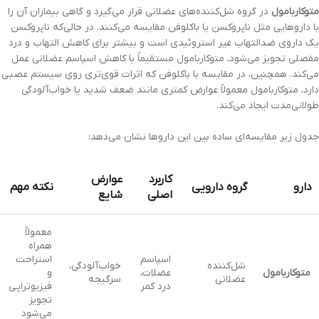
متوکاربامول
در گروه شل‌کننده‌های عضلانی قرار می‌گیرد و گاهی بیماران آن را
با داروهایی مثل ناپروکسن یا باکلوفن مقایسه می‌کنند. در حالی‌که ناپروکسن
یک داروی ضدالتهاب غیر استروئیدی است و بیشتر برای کاهش التهاب و درد
مفصلی تجویز می‌شود، متوکاربامول مستقیماً با کاهش اسپاسم عضلانی عمل
می‌کند. همچنین، در مقایسه با باکلوفن که اثرات قوی‌تری روی سیستم عصبی
دارد، متوکاربامول معمولاً عوارض کمتری مانند ضعف شدید یا خواب‌آلودگی
طولانی‌مدت ایجاد می‌کند.
جدول زیر مقایسه‌ای ساده بین این داروها نشان می‌دهد:
کاربرد
عوارض
دارو
گروه دارویی
نکته مهم
اصلی
شایع
معمولاً
همراه
اسپاسم
استراحت
شل‌کننده
خواب‌آلودگی،
متوکاربامول
عضلات،
و
عضلانی
سرگیجه
درد کمر
فیزیوتراپی
تجویز
می‌شود