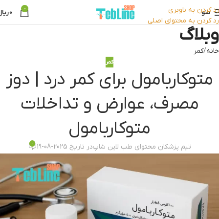
رد کردن به ناوبری
0
منو
0
ریال
رد کردن به محتوای اصلی
وبلاگ
خانه
کمر
کمر
متوکاربامول برای کمر درد | دوز
مصرف، عوارض و تداخلات
متوکاربامول
0
تیم پزشکان محتوای طب لاین شاپ
در تاریخ 2025-08-19