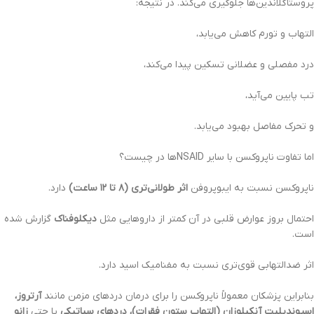
پروستاگلاندین‌ها جلوگیری می‌کند. در نتیجه:
التهاب و تورم کاهش می‌یابد،
درد مفصلی و عضلانی تسکین پیدا می‌کند،
تب پایین می‌آید،
و تحرک مفاصل بهبود می‌یابد.
اما تفاوت ناپروکسن با سایر NSAIDها در چیست؟
ناپروکسن نسبت به ایبوپروفن
اثر طولانی‌تری (۸ تا ۱۲ ساعت)
دارد.
احتمال بروز عوارض قلبی در آن کمتر از داروهایی مثل
دیکلوفناک
گزارش شده
است.
اثر ضدالتهابی قوی‌تری نسبت به مفنامیک اسید دارد.
بنابراین پزشکان معمولاً ناپروکسن را برای درمان دردهای مزمن مانند
آرتروز،
اسپوندیلیت آنکیلوزان (التهاب ستون فقرات)، دردهای سیاتیکی
یا حتی
زانو