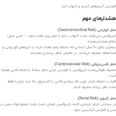
افزایش آنزیم‌های کبدی و التهاب کبد
هشدارهای مهم
خطر گوارشی (Gastrointestinal Risk):
ناپروکسن می‌تواند باعث التهاب، زخم یا خونریزی معده شود — حتی بدون
علائم هشداردهنده.
بیماران بالای ۶۰ سال، کسانی که سابقه زخم معده دارند یا داروهای کورتونی و
ضدانعقاد مصرف می‌کنند، در معرض خطر بیشتری هستند.
خطر قلبی‌عروقی (Cardiovascular Risk):
مصرف طولانی‌مدت ناپروکسن با افزایش جزئی خطر سکته یا حمله قلبی همراه
است.
افراد با سابقه فشار خون بالا، بیماری قلبی یا کلسترول بالا باید دارو را فقط
تحت نظر پزشک مصرف کنند.
خطر کلیوی (Renal Risk):
در بیماران دارای نارسایی کلیه، ناپروکسن ممکن است باعث تجمع مواد سمی در
بدن و افزایش کراتینین شود.