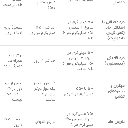
مفصلی
قرص 250 یا
طولانی‌مدت
500)
درد عضلانی یا
500 میلی‌گرم در
اسکلتی حاد
شروع + سپس
حداکثر 1250
معمولاً برای
(کمر، گردن،
250 میلی‌گرم هر 6
میلی‌گرم در روز
5 تا 10 روز
تاندونیت)
تا 8 ساعت
500 میلی‌گرم در
بهتر است
درد قاعدگی
شروع + سپس
حداکثر 3 روز
همراه غذا
(دیسمنوره)
250 میلی‌گرم هر 6
مصرف شود
تا 8 ساعت
در صورت نیاز،
بیش از دو
میگرن و
500 تا 550
یک دوز دیگر
دوز در 24
سردردهای
میلی‌گرم در شروع
پس از 12
ساعت مجاز
تنشی
ساعت
نیست
750 میلی‌گرم در
شروع، سپس 250
معمولاً 5 تا
نقرس حاد
تا رفع التهاب
میلی‌گرم هر 8
7 روز