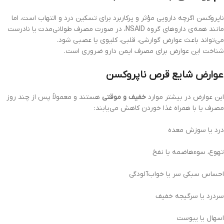
ناپروکسن اگرچه دارویی مؤثر و پرکاربرد برای تسکین درد و التهاب است، اما
مانند همه‌ی داروهای گروه NSAID، در صورت مصرف طولانی‌مدت یا نادرست
می‌تواند باعث عوارض گوارشی، قلبی، کلیوی یا عصبی شود.
شناخت این عوارض برای مصرف ایمن دارو ضروری است.
عوارض شایع قرص ناپروکسن
این عوارض در بیشتر موارد
خفیف و موقتی
هستند و معمولاً پس از چند روز
مصرف یا با همراه غذا خوردن کاهش می‌یابند:
درد یا سوزش معده
تهوع، سوءهاضمه یا نفخ
احساس سبکی سر یا خواب‌آلودگی
سردرد یا سرگیجه خفیف
اسهال یا یبوست