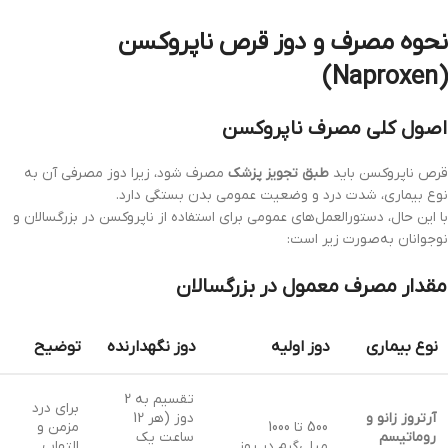
نحوه مصرف و دوز قرص ناپروکسن
(Naproxen)
اصول کلی مصرف ناپروکسن
قرص ناپروکسن باید
طبق تجویز پزشک
مصرف شود، زیرا دوز مصرفی آن به
نوع بیماری، شدت درد و وضعیت عمومی بدن بستگی دارد.
با این حال، دستورالعمل‌های عمومی برای استفاده از ناپروکسن در بزرگسالان و
نوجوانان به‌صورت زیر است:
مقدار مصرف معمول در بزرگسالان
نوع بیماری
دوز اولیه
دوز نگهدارنده
توضیح
تقسیم به 2
برای درد
آرتروز زانو و
دوز (هر 12
500 تا 1000
مزمن و
روماتیسم
ساعت یک
میلی‌گرم در روز
التهاب