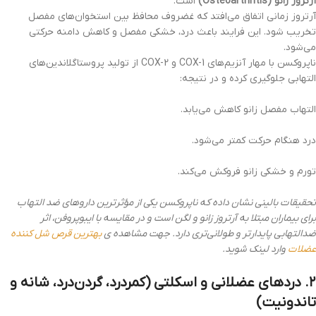
آرتروز زانو (Osteoarthritis)
است.
آرتروز زمانی اتفاق می‌افتد که غضروف محافظ بین استخوان‌های مفصل
تخریب شود. این فرایند باعث درد، خشکی مفصل و کاهش دامنه حرکتی
می‌شود.
ناپروکسن با مهار آنزیم‌های COX-1 و COX-2 از تولید پروستاگلاندین‌های
التهابی جلوگیری کرده و در نتیجه:
التهاب مفصل زانو کاهش می‌یابد.
درد هنگام حرکت کمتر می‌شود.
تورم و خشکی زانو فروکش می‌کند.
تحقیقات بالینی نشان داده که ناپروکسن یکی از مؤثرترین داروهای ضد التهاب
برای بیماران مبتلا به آرتروز زانو و لگن است و در مقایسه با ایبوپروفن، اثر
ضدالتهابی پایدارتر و طولانی‌تری دارد. جهت مشاهده ی
بهترین قرص شل کننده
عضلات
وارد لینک شوید.
۲. دردهای عضلانی و اسکلتی (کمردرد، گردن‌درد، شانه و
تاندونیت)