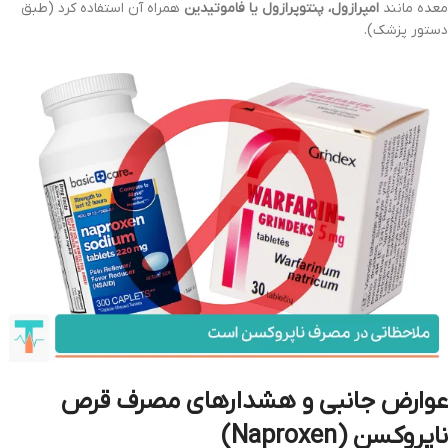
معده مانند
امپرازول، پنتوپرازول یا فاموتیدین
همراه آن استفاده کرد (طبق
دستور پزشک).
عوارض جانبی و هشدارهای مصرف قرص
ناپروکسن (Naproxen)