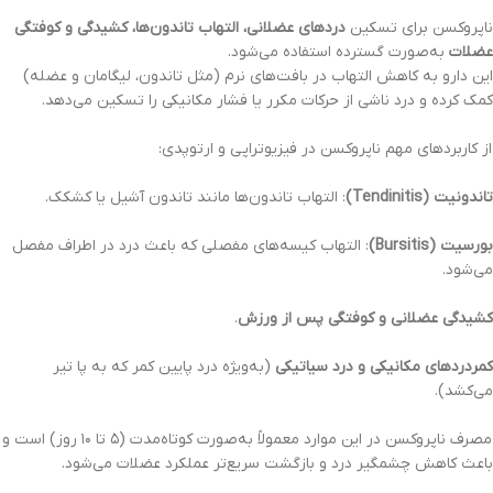
ناپروکسن برای تسکین
دردهای عضلانی، التهاب تاندون‌ها، کشیدگی و کوفتگی
عضلات
به‌صورت گسترده استفاده می‌شود.
این دارو به کاهش التهاب در بافت‌های نرم (مثل تاندون، لیگامان و عضله)
کمک کرده و درد ناشی از حرکات مکرر یا فشار مکانیکی را تسکین می‌دهد.
از کاربردهای مهم ناپروکسن در فیزیوتراپی و ارتوپدی:
تاندونیت (Tendinitis)
: التهاب تاندون‌ها مانند تاندون آشیل یا کشکک.
بورسیت (Bursitis)
: التهاب کیسه‌های مفصلی که باعث درد در اطراف مفصل
می‌شود.
کشیدگی عضلانی و کوفتگی پس از ورزش
.
کمردردهای مکانیکی و درد سیاتیکی
(به‌ویژه درد پایین کمر که به پا تیر
می‌کشد).
مصرف ناپروکسن در این موارد معمولاً به‌صورت کوتاه‌مدت (۵ تا ۱۰ روز) است و
باعث کاهش چشمگیر درد و بازگشت سریع‌تر عملکرد عضلات می‌شود.