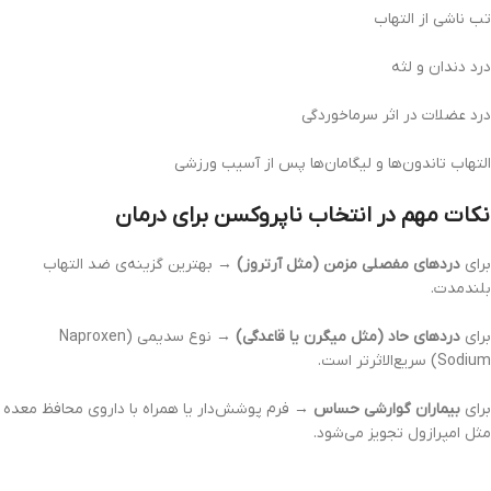
تب ناشی از التهاب
درد دندان و لثه
درد عضلات در اثر سرماخوردگی
التهاب تاندون‌ها و لیگامان‌ها پس از آسیب ورزشی
نکات مهم در انتخاب ناپروکسن برای درمان
برای
دردهای مفصلی مزمن (مثل آرتروز)
→ بهترین گزینه‌ی ضد التهاب
بلندمدت.
برای
دردهای حاد (مثل میگرن یا قاعدگی)
→ نوع سدیمی (Naproxen
Sodium) سریع‌الاثرتر است.
برای
بیماران گوارشی حساس
→ فرم پوشش‌دار یا همراه با داروی محافظ معده
مثل امپرازول تجویز می‌شود.