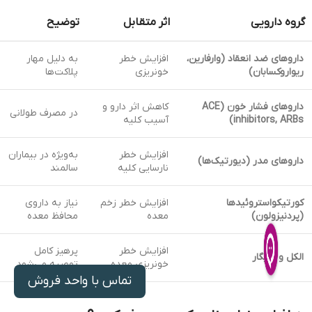
گروه دارویی
اثر متقابل
توضیح
داروهای ضد انعقاد (وارفارین،
افزایش خطر
به دلیل مهار
ریواروکسابان)
خونریزی
پلاکت‌ها
داروهای فشار خون (ACE
کاهش اثر دارو و
در مصرف طولانی
inhibitors, ARBs)
آسیب کلیه
افزایش خطر
به‌ویژه در بیماران
داروهای مدر (دیورتیک‌ها)
نارسایی کلیه
سالمند
کورتیکواستروئیدها
افزایش خطر زخم
نیاز به داروی
(پردنیزولون)
معده
محافظ معده
افزایش خطر
پرهیز کامل
الکل و سیگار
خونریزی معده
توصیه می‌شود
تماس با واحد فروش