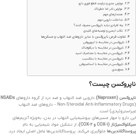
عوارض جدی و نیازمند قطع فوری دارو
عوارض نادر اما خطرناک
هشدارهای مهم
تداخلات دارویی مهم
چه افرادی نباید ناپروکسن مصرف کنند؟
نکات ایمنی و توصیه‌های کلیدی
تفاوت قرص ناپروکسن با سایر داروهای ضد التهاب و مسکن‌ها
ناپروکسن در مقایسه با ایبوپروفن
ناپروکسن در مقایسه با دیکلوفناک
ناپروکسن در مقایسه با مفنامیک اسید
ناپروکسن در مقایسه با سلکسیب
ناپروکسن در مقایسه با استامینوفن
جمع‌بندی
ناپروکسن چیست؟
ناپروکسن (Naproxen)
دارویی ضد التهاب و ضد درد از گروه داروهای
NSAIDs
(Non-Steroidal Anti-Inflammatory Drugs – داروهای ضد التهاب
غیراستروئیدی) است.
این دارو با مهار مسیرهای بیوشیمیایی التهاب در بدن، به‌ویژه آنزیم‌های
سیکلو‌اکسیژناز (COX-1 و COX-2)
، از تشکیل مواد شیمیایی به نام
پروستاگلاندین‌ها
جلوگیری می‌کند. پروستاگلاندین‌ها عامل اصلی ایجاد درد،