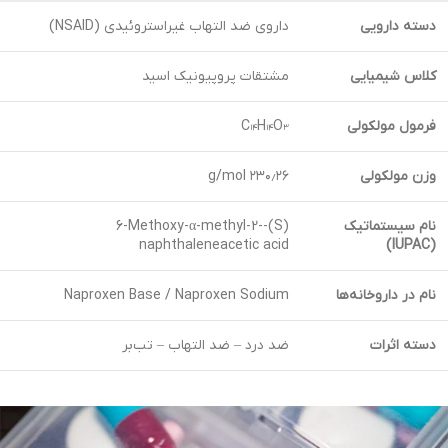
دسته دارویی
داروی ضد التهاب غیراستروئیدی (NSAID)
کلاس شیمیایی
مشتقات پروپیونیک اسید
فرمول مولکولی
C₁₄H₁₄O₃
وزن مولکولی
۲۳۰٫۲۶ g/mol
نام سیستماتیک
(S)-6-Methoxy-α-methyl-2-
naphthaleneacetic acid
(IUPAC)
نام در داروخانه‌ها
Naproxen Base / Naproxen Sodium
دسته اثرات
ضد درد – ضد التهاب – تب‌بر