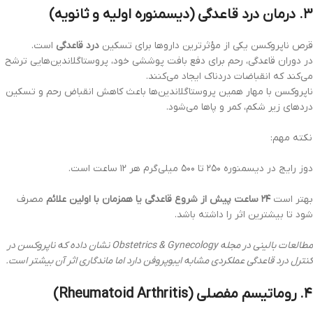
۳. درمان درد قاعدگی (دیسمنوره اولیه و ثانویه)
قرص ناپروکسن یکی از مؤثرترین داروها برای تسکین
درد قاعدگی
است.
در دوران قاعدگی، رحم برای دفع بافت پوششی خود، پروستاگلاندین‌هایی ترشح
می‌کند که انقباضات دردناک ایجاد می‌کنند.
ناپروکسن با مهار همین پروستاگلاندین‌ها باعث کاهش انقباض رحم و تسکین
دردهای زیر شکم، کمر و پاها می‌شود.
نکته مهم:
دوز رایج در دیسمنوره ۲۵۰ تا ۵۰۰ میلی‌گرم هر ۱۲ ساعت است.
بهتر است
۲۴ ساعت پیش از شروع قاعدگی یا همزمان با اولین علائم
مصرف
شود تا بیشترین اثر را داشته باشد.
مطالعات بالینی در مجله Obstetrics & Gynecology نشان داده که ناپروکسن در
کنترل درد قاعدگی عملکردی مشابه ایبوپروفن دارد اما ماندگاری اثر آن بیشتر است.
۴. روماتیسم مفصلی (Rheumatoid Arthritis)