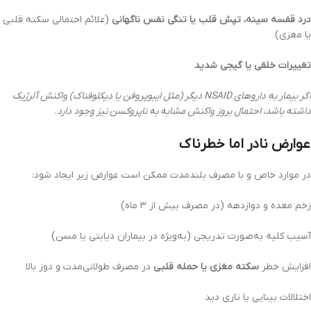
درد قفسه سینه، تپش قلب یا تنگی نفس ناگهانی
(علائم احتمالی سکته قلبی
یا مغزی)
تغییرات خلقی یا گیجی شدید
اگر بیمار به داروهای NSAID دیگر (مثل ایبوپروفن یا دیکلوفناک) واکنش آلرژیک
داشته باشد، احتمال بروز واکنش مشابه به ناپروکسن نیز وجود دارد.
عوارض نادر اما خطرناک
در موارد خاص و با مصرف بلندمدت ممکن است عوارض زیر ایجاد شود:
زخم معده و دوازدهه (در مصرف بیش از ۳ ماه)
آسیب کلیه به‌صورت تدریجی (به‌ویژه در بیماران دیابتی یا مسن)
افزایش خطر
سکته مغزی یا حمله قلبی
در مصرف طولانی‌مدت و دوز بالا
اختلالات بینایی یا تاری دید