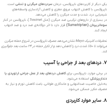
یکی دیگر از کاربردهای ناپروکسن، درمان
سردردهای میگرنی و تنشی
است.
ناپروکسن با کاهش التهاب عروق مغزی و کاهش آزادسازی واسطه‌های
شیمیایی درد، شدت و مدت میگرن را کاهش می‌دهد.
در بسیاری از داروهای ترکیبی ضد میگرن (مثل
Treximet
)، ناپروکسن در کنار
سوماتریپتان (Sumatriptan)
قرار دارد تا اثر دوگانه‌ی ضد درد و ضد التهاب
ایجاد کند.
تحقیقات کلینیک Mayo نشان می‌دهد مصرف ناپروکسن در شروع حمله میگرن
می‌تواند تا ۵۰٪ شدت درد را کاهش دهد و از تکرار حمله در ۲۴ ساعت بعد جلوگیری
کند.
۷. دردهای بعد از جراحی یا آسیب
در برخی موارد، ناپروکسن برای
کاهش دردهای بعد از عمل جراحی ارتوپدی یا
دندان‌پزشکی
استفاده می‌شود.
به‌دلیل خاصیت ضدالتهابی و ماندگاری طولانی، باعث کاهش تورم و نیاز به
مصرف مکرر مسکن می‌شود.
۸. سایر موارد کاربردی