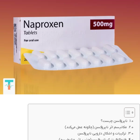
ناپروکسن چیست؟
مکانیسم اثر ناپروکسن (چگونه عمل می‌کند)
ترکیبات و اشکال دارویی ناپروکسن
فارماکوکینتیک ناپروکسن (جذب، اثر، متابولیسم)