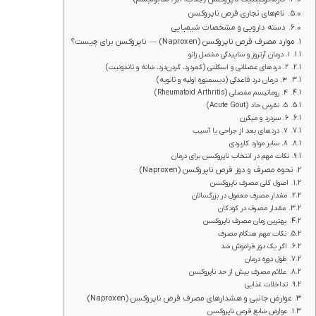
نام‌های تجاری قرص ناپروکسن
دسته دارویی و مشخصات شیمیایی
موارد مصرف قرص ناپروکسن (Naproxen) — ناپروکسن برای چیست؟
۱. درمان آرتروز و ساییدگی مفصل زانو
۲. دردهای عضلانی و اسکلتی (کمردرد، گردن‌درد، شانه و تاندونیت)
۳. درمان درد قاعدگی (دیسمنوره اولیه و ثانویه)
۴. روماتیسم مفصلی (Rheumatoid Arthritis)
۵. نقرس حاد (Acute Gout)
۶. سردرد و میگرن
۷. دردهای بعد از جراحی یا آسیب
۸. سایر موارد کاربردی
نکات مهم در انتخاب ناپروکسن برای درمان
نحوه مصرف و دوز قرص ناپروکسن (Naproxen)
اصول کلی مصرف ناپروکسن
مقدار مصرف معمول در بزرگسالان
مقدار مصرف در کودکان
بهترین زمان مصرف ناپروکسن
نکات مهم هنگام مصرف
اگر یک دوز فراموش شد
طول دوره درمان
علائم مصرف بیش از حد ناپروکسن
تداخلات غذایی
عوارض جانبی و هشدارهای مصرف قرص ناپروکسن (Naproxen)
عوارض شایع قرص ناپروکسن