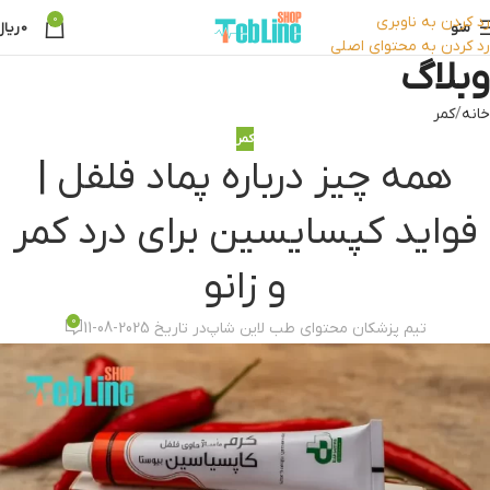
رد کردن به ناوبری
0
منو
0
ریال
رد کردن به محتوای اصلی
وبلاگ
خانه
کمر
کمر
همه چیز درباره پماد فلفل |
فواید کپسایسین برای درد کمر
و زانو
0
تیم پزشکان محتوای طب لاین شاپ
در تاریخ 2025-08-11