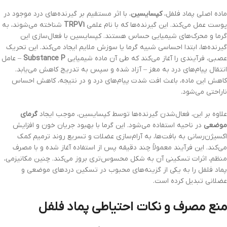
ماده اصلی پماد فلفل،
کپسایسین
، با اثر مستقیم بر گیرنده‌های درد موجود در
پوست عمل می‌کند. این گیرنده‌ها که با نام علمی
TRPV1
شناخته می‌شوند، به
گرما و محرک‌های شیمیایی حساس هستند. کپسایسین با فعال‌سازی این
گیرنده‌ها، ابتدا احساسی شبیه گرما یا سوزش ملایم ایجاد می‌کند. این تحریک
عصبی، فرآیندی را آغاز می‌کند که طی آن ماده شیمیایی
Substance P
– عامل
انتقال پیام‌های درد به مغز – آزاد شده و سپس به تدریج کاهش می‌یابد.
کاهش این ماده، باعث افت شدت پیام‌های درد و در نتیجه، کاهش احساس
ناراحتی می‌شود.
علاوه بر این، فعال‌شدن گیرنده‌ها توسط کپسایسین، موجب ایجاد
گرمای
موضعی
در ناحیه استفاده می‌شود. این گرما با بهبود جریان خون و افزایش
اکسیژن‌رسانی به بافت‌ها، به آرام‌سازی عضلات و تسریع روند ترمیم کمک
می‌کند. این فرآیند معمولاً چند دقیقه پس از استفاده آغاز شده و با مصرف
منظم، اثرات تسکینی آن به شکل محسوس‌تری بروز می‌کند. چنین مکانیزمی،
پماد فلفل را به یکی از گزینه‌های محبوب در تسکین دردهای موضعی و
عضلانی تبدیل کرده است.
منع مصرف و نکات احتیاطی پماد فلفل