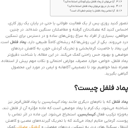
آیا می‌توان از پماد فلفل برای کودکان استفاده کرد؟
چند بار در روز می‌توان پماد فلفل استفاده کرد؟
آیا تماس پماد فلفل با چشم خطرناک است؟
تصور کنید روزی پس از یک فعالیت طولانی یا حتی در پایان یک روز کاری،
احساس کنید که عضلات‌تان گرفته و مفاصلتان سنگین شده‌اند. در چنین
مواقعی، بسیاری از افراد به سراغ روش‌های ساده و در دسترس برای تسکین
درد می‌روند. یکی از این روش‌ها که ریشه‌ای کاملاً طبیعی دارد،
پماد فلفل
است.
این پماد با خاصیت گرمابخشی و تحریک گردش خون، به کاهش دردهای
موضعی و بهبود حس راحتی کمک می‌کند. در این مقاله، با شناخت دقیق‌تر
پماد فلفل، خواص، موارد مصرف، عوارض احتمالی و نکات مهم پیش از استفاده،
همراه شما خواهیم بود تا تصمیمی آگاهانه و ایمن در مورد این محصول
گیاهی بگیرید.
پماد فلفل چیست؟
پماد فلفل
که با نام‌های دیگری مانند
پماد کپسایسین
یا
پماد فلفل قرمز
نیز
شناخته می‌شود، یک کرم یا پماد موضعی است که ماده مؤثره آن از فلفل تند،
به‌ویژه ترکیب فعال
کپسایسین
، استخراج می‌شود. این ماده در اثر تماس با
پوست، گرمایی ملایم ایجاد می‌کند که با تحریک گیرنده‌های عصبی و کاهش
انتقال سیگنال‌های درد، به تسکین دردهای مفصلی و
گرفتگی عضلانی
کمک