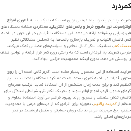
کمردرد
کمربند پلاتینر یک وسیله درمانی نوین است که با ترکیب سه فناوری
امواج
اولتراسوند، نور مادون قرمز و پالس‌های الکتریکی
، عملکردی مشابه دستگاه‌های
فیزیوتراپی پیشرفته ارائه می‌دهد. این دستگاه با افزایش جریان خون در ناحیه
کمر، کاهش التهاب و تحریک بازسازی بافت‌ها، به تسکین مشکلاتی نظیر
دیسک کمر
، سیاتیک، تنگی کانال نخاعی و اسپاسم‌های عضلانی کمک می‌کند.
طراحی کمربند به گونه‌ای است که به راحتی روی کمر قرار گرفته و نواحی هدف
را پوشش می‌دهد، بدون اینکه محدودیت حرکتی ایجاد کند.
فرآیند استفاده از این محصول بسیار ساده است. کاربر کافی است آن را روی
ستون فقرات در ناحیه کمری بسته، شدت عملکرد دستگاه را متناسب با نیاز
تنظیم کند و برای مدت زمان مشخص از آن استفاده نماید. ترکیب همزمان
گرمای مادون قرمز، امواج اولتراسوند و تحریک الکتریکی، شرایطی ایده‌آل برای
کاهش تنش عضلات و تسریع روند بهبود فراهم می‌آورد. استفاده مداوم و
منظم از
کمربند پلاتینر
، به‌ویژه برای افرادی که از دردهای مزمن یا محدودیت
حرکتی رنج می‌برند، می‌تواند یک روش حمایتی و مکمل ارزشمند در کنار
درمان‌های اصلی باشد.