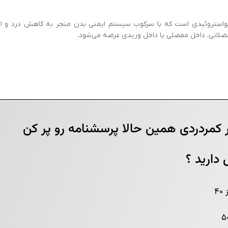
یکواستروئیدی است که با سرکوب سیستم ایمنی بدن منجر به کاهش درد و الت
 عضلانی، داخل مفصلی یا داخل وریدی عرضه می‌شود.