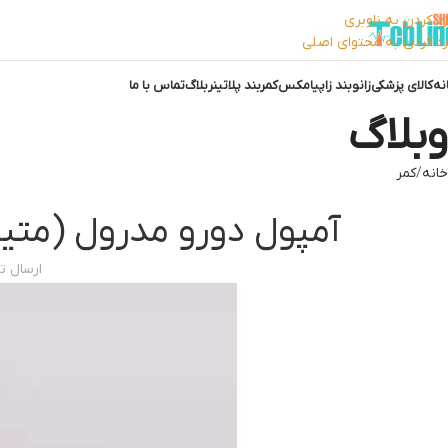
رد کردن به ناوبری
رد کردن به محتوای اصلی
نه
کالای پزشکی
زانوبند زاپیامکس
کمربند پلاتینر
بلاگ
تماس با ما
وبلاگ
خانه
کمر
آمپول دورو مدرول (متیل پ
ارسال 