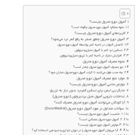
آمپول دورو مدرول چیست؟
نحوه عملکرد آمپول دورو مدرول چگونه است؟
کاربردهای آمپول دورو-مدرول چيست؟
آمپول دورو مدرول چطور منجر به رفع کمر درد می‌شود؟
کاهش التهاب در ناحیه کمر بواسطه آمپول دورو مدرول
تسکین درد کمر با آمپول متیل‌پردنیزولون
افزایش تحرک در ناحیه کمر با تزریق متیل‌پردنیزولون
نحوه مصرف آمپول دورو مدرول
دوز مصرف آمپول دورو مدرول چقدر است؟
چه مدت طول می‌کشد تا اثرات آمپول دورو-مدرول نمایان شود؟
موارد منع مصرف آمپول دورو مدرول
عوارض جانبی آمپول دورو-مدرول چیست؟
جایگزینی ایمن برای تسکین کمردرد بدون نیاز به تزریق
تداخلات دارویی آمپول متیل پردنیزولون (دورو مدرول)
آیا کودکان می‌توانند آمپول دورو مدرول مصرف کنند؟
سوالات متداول در مورد آمپول دورو مدرول (Duro-Medrol)
1. خاصیت آمپول دورو مدرول چیست؟
2. آمپول دورو مدرول عضلانی است؟
3.عوارض آمپول دورو مدرول چیست؟
4. آیا می‌توان آمپول دورو مدرول را در دوران بارداری و شیردهی استفاده کرد؟