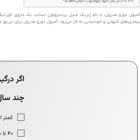
5.آیا می توان آمپول دورومدرول را ناگهانی قطع کرد؟
آمپول دورو مدرول، با نام ژنریک متیل پردنیزولون استات، یک داروی کورت
بیماری‌های التهابی و خودایمنی به کار می‌رود. آمپول دورو مدرول برای تزریق