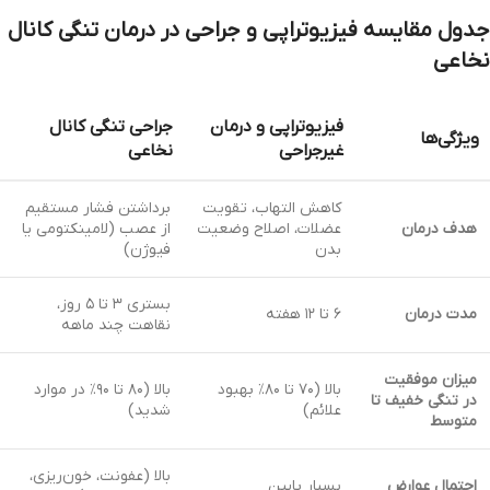
جدول مقایسه فیزیوتراپی و جراحی در درمان تنگی کانال
نخاعی
فیزیوتراپی و درمان
جراحی تنگی کانال
ویژگی‌ها
غیرجراحی
نخاعی
کاهش التهاب، تقویت
برداشتن فشار مستقیم
هدف درمان
عضلات، اصلاح وضعیت
از عصب (لامینکتومی یا
بدن
فیوژن)
بستری ۳ تا ۵ روز،
مدت درمان
۶ تا ۱۲ هفته
نقاهت چند ماهه
میزان موفقیت
بالا (۷۰ تا ۸۰٪ بهبود
بالا (۸۰ تا ۹۰٪ در موارد
در تنگی خفیف تا
علائم)
شدید)
متوسط
بالا (عفونت، خون‌ریزی،
احتمال عوارض
بسیار پایین