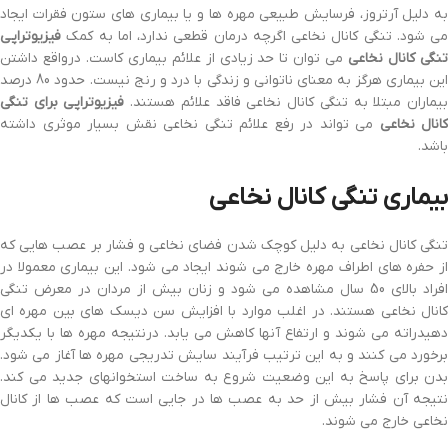
به دلیل آرتروز، فرسایش طبیعی مهره ها و یا بیماری های ستون فقرات ایجاد
می شود. تنگی کانال نخاعی اگرچه درمان قطعی ندارد، اما به کمک
فیزیوتراپی
نگی کانال نخاعی
می توان تا حد زیادی از علائم بیماری کاست. درواقع داشتن
این بیماری هرگز به معنای ناتوانی و زندگی با درد و رنج نیست. حدود 80 درصد
یماران مبتلا به تنگی کانال نخاعی فاقد علائم هستند.
فیزیوتراپی برای تنگی
کانال نخاعی
می تواند در رفع علائم تنگی نخاعی نقش بسیار موثری داشته
باشد.
بیماری تنگی کانال نخاعی
تنگی کانال نخاعی به دلیل کوچک شدن فضای نخاعی و فشار بر عصب هایی که
از حفره های اطراف مهره خارج می شوند ایجاد می شود. این بیماری معمولا در
افراد بالای 50 سال مشاهده می شود و زنان بیش از مردان در معرض تنگی
کانال نخاعی هستند. در اغلب موارد با افزایش سن دیسک های بین مهره ای
دهیدراته می شوند و ارتفاع آنها کاهش می یابد. درنتیجه مهره ها با یکدیگر
برخورد می کنند و به این ترتیب فرآیند سایش تدریجی مهره ها آغاز می شود.
بدن برای پاسخ به این وضعیت شروع به ساخت استخوانهای جدید می کند.
نتیجه آن فشار بیش از حد به عصب ها در جایی است که عصب ها از کانال
نخاعی خارج می شوند.