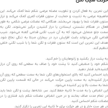
حرکت شیب لگن
این تمرین به فعال کردن و تقویت عضله عرضی شکم شما کمک می‌کند‌. این
ماهیچه‌ عرضی به تثبیت و حمایت از ستون فقرات کمری کمک می‌کند و تراز
ستون فقرات شما را بهبود می‌بخشد. هنگامی که عضلات عرضی شکمی به طور
فعال در هنگام نشستن، ایستادن یا دراز کشیدن درگیر نمی‌شوند، لگن به
سمت جلو متمایل می‌شود که به آن شیب لگنی قدامی گفته می‌شود. شیب
قدامی لگن می‌تواند باعث افزایش درد در بیماران مبتلا به تنگی نخاع شود.
هدف این تمرین این است که ستون فقرات و لگن شما را با شیب لگنی خلفی
تنظیم کند.
به پشت دراز بکشید و زانوهایتان را خم کنید.
شکم خود را منقبض کنید تا پشت خود را صاف به سطحی که روی آن دراز
کشیده‌اید فشار دهید.
باید احساس کنید که بالای استخوان‌های لگن شما به سمت سطحی که روی آن
دراز کشیده‌اید به سمت پایین حرکت می‌کند در حالی که قسمت پایین لگن
شما به سمت بالا و زیر کشیده می‌شود.
این انقباض را به مدت 10 ثانیه حفظ کنید. سر، شانه‌ها، پشت و لگن‌ شما باید
در تمام مدت صاف بمانند و در حین انقباض عضلات شکم باید فشاری را در
عضلات شکم احساس کنید.
در هر ست ۱۰بار و در هر حرکت برای 10 ثانیه این تمرین را تکرار کنید.