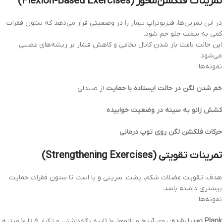
تمرینات فلکشن‌محور (Flexion-Based Exercises)
در این تمرین‌ها، فیزیوتراپ بیمار را در وضعیتی قرار می‌دهد که ستون فقرات
کمی به سمت جلو خم شود.
این حالت باعث باز شدن کانال نخاعی و کاهش فشار بر ریشه‌های عصبی
می‌شود.
نمونه‌ها:
خم شدن لگن در حالت ایستاده با حمایت
از صندلی
کشش زانو به سینه در وضعیت خوابیده
حرکات فلکشن لگن روی توپ درمانی
تمرینات تقویتی (Strengthening Exercises)
هدف، تقویت عضلات شکم، پشت، سرینی و پا است تا ستون فقرات حمایت
بیشتری داشته باشد.
نمونه‌ها:
Plank تعدیل‌شده
: روی آرنج و زانوها، ۱۰ ثانیه نگه‌داشتن و تکرار ۵ تا ۱۰ مرتبه