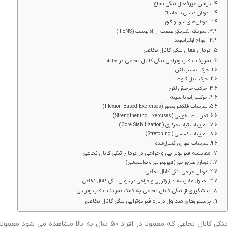
درمان غیرفعال تنگی نخاع
درمان دستی یا ماساژ
درمان‌های سرد و گرم
تحریک الکتریکی عصب از راه پوست (TENS)
امواج اولتراسوند
درمان فعال تنگی کانال نخاعی
تمرینات فیزیوتراپی تنگی کانال نخاعی در خانه
حرکت شیب لگن
حرکت پل گلوت
حرکت چرخش لگن
حرکت زانو تا سینه
تمرینات فلکشن‌محور (Flexion-Based Exercises)
تمرینات تقویتی (Strengthening Exercises)
تمرینات ثبات مرکزی (Core Stabilization)
تمرینات کششی (Stretching)
تمرینات هوازی کنترل‌شده
مقایسه فیزیوتراپی و جراحی در درمان تنگی کانال نخاعی
درمان غیرجراحی (فیزیوتراپی و توانبخشی)
درمان جراحی تنگی کانال نخاعی
جدول مقایسه فیزیوتراپی و جراحی در درمان تنگی کانال نخاعی
پیشگیری از تنگی کانال نخاعی به کمک تمرینات فیزیوتراپی
پرسش‌های متداول درباره فیزیوتراپی تنگی کانال نخاعی
تنگی کانال نخاعی که معمولا در افراد 50 سال به بالا مشاهده می شود معمولا