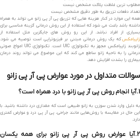
مطلوب ترین غلظت پلاکت مشخص نیست
تعداد دفعات تزریق به طور دقیق مشخص نیست
همه این موارد در کنار هزینه هایی که تزریق پی آر پی زانو می تواند به همراه
داشته باشد باعث می شود که استفاده از این روش درمانی گزینه مناسبی برای
بسیاری از افراد نباشد. از این رو روش های جایگزین مثل استفاده از
زاپیامکس
که یک روش درمانی مبتنی بر فیزیوتراپی است توصیه می شود.
زانوبند زاپیامکس مجهز به تکنولوژی UIC است. تکنولوژی UIC امواج صوتی
درمانی را به ناحیه زانو ساطع می کند که این موضوع می تواند روند درمان
بیماری را بشدت افزایش دهد.
سوالات متداول در مورد عوارض پی آر پی زانو
1.آیا انجام روش پی آر پی زانو با درد همراه است؟
به دلیل وارد شدن سوزن به زانو طبیعی است که مقداری درد داشته باشید. با
این حال در مقایسه با روش‌هایی مانند جراحی، پی آر پی درد و عوارض کمتری
دارد.
2.آیا عوارض روش پی آر پی زانو برای همه یکسان