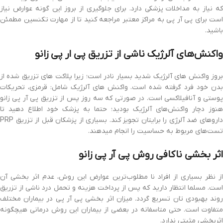
که نیاز به مداخلات پزشکی دارد. برای جلوگیری از بروز این گونه عوارض نیاز
است برای پی آر پی به مراکز معتبر مراجعه کنید تا از مهارت تکنسین مطمئن
باشید.
واکنش‌های آلرژیک ناشی از تزریق پی ار پی زانو
بروز واکنش های آلرژیک شدید بسیار نادر است؛ زیرا پلاکت های تزریق شده از
بدن خود فرد گرفته شده است. واکنش های آلرژیک شامل: قرمزی، تحریکات
پوستی و آنافیلاکسی است. در صورتی که سه روز پس از تزریق پی آر پی زانو
هنوز دچار واکنش‌های آلرژیک بودید؛ حتما به پزشک خود اطلاع دهید تا
داروهای ضد آلرژی را برایتان تجویز کند. بسیاری از پزشکان قبل از تزریق PRP
تست‌های مربوط به حساسیت را انجام میدهند.
اثر بخشی ناکافی روش پی آر پی زانو
از نظر بسیاری از افراد نا مطلوب‌ترین عوارض این روش، عدم اثر بخشی آن
است. مسلما انتظار دارید که پس از پرداخت هزینه و تحمل درد ناشی از تزریق
روند بهبودی تان تسریع گردد. میزان اثر بخشی پی آر پی در بیماران مختلف
متفاوت است. حتی متاسفانه در بعضی از بیماران این روش درمانی هیچگونه
اثربخشی مثبتی ندارد.