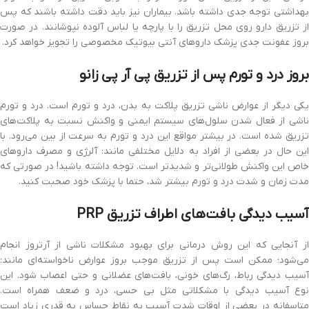
بهداشتی توجه جدی داشته باشد. بیماران نیز باید دقت داشته باشند که پس
از تزریق دارو روی محل تزریق را با پارچه یا لباس آلوده نپوشانند. در صورت
بروز عفونت جدی پزشک داروهای آنتی بیوتیک مخصوصی را تجویز خواهد کرد.
بروز درد و تورم پس از تزریق پی آر پی زانو
یکی دیگر از عوارض ناشی تزریق پلاکت به بدن، درد و تورم است. درد و تورم
ناشی از فعال شدن سلول‌های سیستم ایمنی و واکنش نسبت به پلاکت‌های
تزریق شده است. در بیشتر مواقع این درد و تورم به سرعت از بین می‌رود. با
این حال در بعضی از افراد به دلایل مختلفی مانند: آلرژی و مصرف داروهای
خاص این واکنش طولانی‌تر و شدیدتر است. توجه داشته باشید! در صورتی که
مدت زمان و شدت درد و تورم بیشتر شد، حتما با پزشک خود صحبت کنید.
آسیب دیدگی بافت‌های اطراف تزریق PRP
از آنجایی که این روش درمانی برای بهبود مشکلات ناشی از آرتروز انجام
می‌شود؛ ممکن است پس از تزریق موجب بروز عوارض ناخواسته‌ای مانند:
آسیب دیدگی رباط، رگ‌های خونی، بافت‌های عضلانی و حتی اعصاب شود. این
نوع آسیب دیدگی با مشکلاتی مثل بی حسی، درد و ضعف همراه است.
متاسفانه در بعضی از اوقات شدت آسیب به نقاط حساس به قدری زیاد است