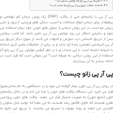
3.هزینه پی آر پی زانو چه عواملی بستگی دارد؟
5.تعداد دفعات تزریق پی آر پی زانو چه مقدار است؟
پی آر پی یا پلاسمای غنی از پلاکت (PRP) یک روش درمان کم تهاجمی و
پرطرفدار برای درمان انواع مشکلات و آسیب دیدگی های ورزشی، آرتروز و حتی
ریزش مو است. در این روش درمانی از سلول های خونی خود بیمار استفاده می
شود و بنابراین انتظار می رود عوارض پی آر پی ناچیز باشد. اما اغلب بیماران
پس از تزریق احساس درد، سوزش و التهاب می کنند. از سوی دیگر تزریق پی
آر پی اثربخشی تضمین شده ای ندارد و در برخی از تحقیقات علمی اثری مشابه
با دارونما داشته است. با این حساب و با در نظر گرفتن عوارض پی آر پی زانو آیا
استفاده از این روش درمانی به صرفه است؟ این سوالی است که قرار است در
ادامه بیشتر به آن بپردازیم.
پی آر پی زانو چیست؟
در روش پی آر پی خون بیمار گرفته می شود و در دستگاهی به نام سانتریفیوژ
قرار می گیرد. این دستگاه پلاکت های خون را جدا می کند و در داخل پلاسمای
خون (مایع خون) به صورت متمرکز قرار می دهند. پلاکت های خون پروتئین
هایی هستند که حاوی فاکتور رشد هستند به این معنا که تولید مثل سلولی را
افزایش می دهند و روند بهبود را تسریع می بخشند. با تزریق این مایع به