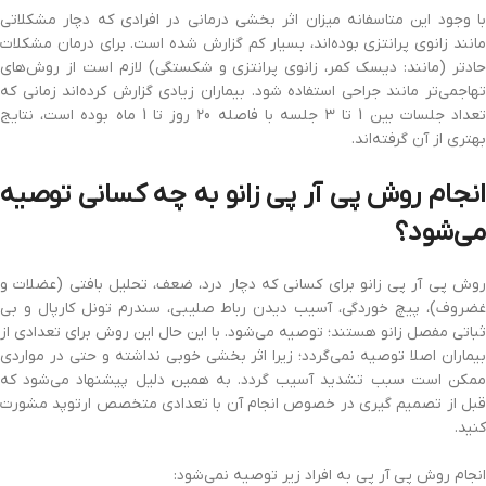
با وجود این متاسفانه میزان اثر بخشی درمانی در افرادی که دچار مشکلاتی
مانند زانوی پرانتزی بوده‌اند، بسیار کم گزارش شده است. برای درمان مشکلات
حادتر (مانند: دیسک کمر، زانوی پرانتزی و شکستگی) لازم است از روش‌های
تهاجمی‌تر مانند جراحی استفاده شود. بیماران زیادی گزارش کرده‌اند زمانی که
تعداد جلسات بین 1 تا 3 جلسه با فاصله 20 روز تا 1 ماه بوده است، نتایج
بهتری از آن گرفته‌اند.
انجام روش پی آر پی زانو به چه کسانی توصیه
می‌شود؟
روش پی آر پی زانو برای کسانی که دچار درد، ضعف، تحلیل بافتی (عضلات و
غضروف)، پیچ خوردگی، آسیب دیدن رباط صلیبی، سندرم تونل کارپال و بی
ثباتی مفصل زانو هستند؛ توصیه می‌شود. با این حال این روش برای تعدادی از
بیماران اصلا توصیه نمی‌گردد؛ زیرا اثر بخشی خوبی نداشته و حتی در مواردی
ممکن است سبب تشدید آسیب گردد. به همین دلیل پیشنهاد می‌شود که
قبل از تصمیم گیری در خصوص انجام آن با تعدادی متخصص ارتوپد مشورت
کنید.
انجام روش پی آر پی به افراد زیر توصیه نمی‌شود: