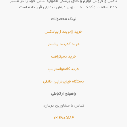
تامین و فروش لوازم و کالای پزشکی همواره تلاش خود را در مسیر
حفظ سلامت و کمک به تسهیل درمان بیماران قرار داده است.
لینک محصولات
خرید زانوبند زاپیامکس
خرید کمربند پلاتینر
خرید دموکرافت
خرید کامفواستریپ
دستگاه فیزیوتراپی خانگی
راههای ارتباطی
تماس با مشاورین درمان:
02192005184