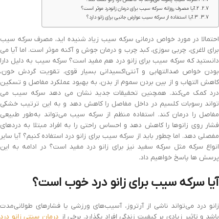
2.آیا مصرف روزانه سرکه سیب برای درمان زانودرد موثر است؟
3.آیا استفاده از سرکه سیب عوارض جانبی برای زانو دارد؟
احتمالا در مورد خواص درمانی سرکه سیب زیاد شنیده اید، مصرف سرکه سیب
برای لاغری، چربی سوزی، کبد چرب و درمان جوش و آکنه موثر است. اما آیا می
دانستید که سرکه سیب برای زانو درد هم مفید است؟ سرکه سیب به دلیل دارا
بودن خواص ضدالتهابی و آنتی‌اکسیدانی بسیار قوی، تقویت گردش خون،
کاهش التهاب و از بین بردن سموم از بدن، به بهبود عملکرد مفاصل و تسکین
درد کمک می‌کند. همچنین تحقیقات جدید نشان می دهد سرکه سیب می
تواند رسوبات کلسیم در داخل مفاصل را کاهش دهد و به این ترتیب خشکی
مفاصل را درمان کند. استفاده منظم از سرکه سیب می‌تواند به‌طور طبیعی
فشار روی زانوها را کاهش دهد و احساس راحتی را به افراد مبتلا به دردهای
مفصلی دهد. اما چطور باید از سرکه سیب برای زانو درد استفاده کنیم؟ آیا سایر
انواع سرکه مثل سرکه سفید نیز برای زانو درد مفید است؟ در ادامه به این
پرسش ها پاسخ خواهیم داد.
آیا سرکه سیب برای زانو درد خوب است؟
زانو درد می‌تواند ناشی از آرتروز، آسیب‌های ورزشی یا فشارهای طولانی‌مدت
اشد و تاثیر زیادی بر کیفیت زندگی افراد بگذارد. برخی از
درمان‌ سنتی زانو درد