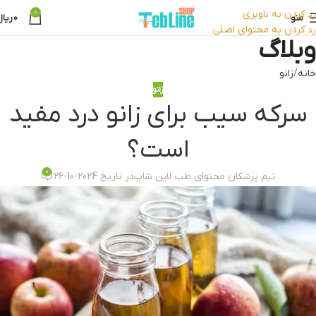
رد کردن به ناوبری
0
منو
0
ریال
رد کردن به محتوای اصلی
وبلاگ
خانه
زانو
زانو
سرکه سیب برای زانو درد مفید
است؟
0
تیم پزشکان محتوای طب لاین شاپ
در تاریخ 2024-10-26