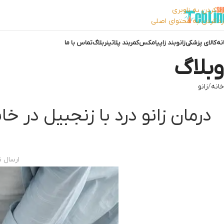
رد کردن به ناوبری
رد کردن به محتوای اصلی
نه
کالای پزشکی
زانوبند زاپیامکس
کمربند پلاتینر
بلاگ
تماس با ما
وبلاگ
خانه
زانو
درمان زانو درد با زنجبیل در 
ارسال 