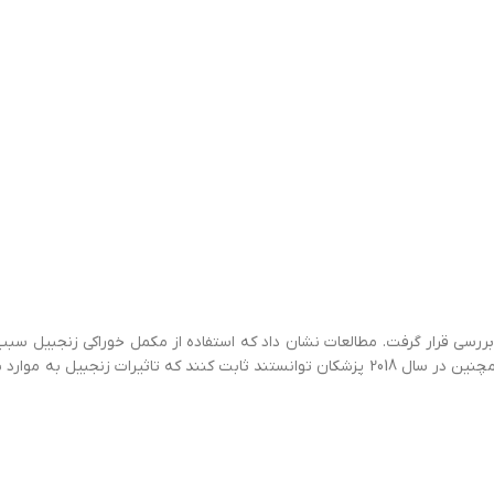
نجبیل بر بدن مورد بررسی قرار گرفت. مطالعات نشان داد که استفاده از مکمل خوراکی 
ناشتا، تناسب نسبت کلسترول LDL/HDL و همچنین هموگلبینA1C می‌شود. همچنین در سال 2018 پزشکان توانستند