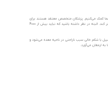
 به شما کمک می‌کنیم. پزشکان متخصص معتقد هستند برای
درمان زانو درد شدید باید حدود 250 میلی‌گرم زنجبیل در 2 الی 4 بار در روز مصرف شود. گرچه این مقدار کم بوده اما فرد می‌تواند به مرور دوز آن را بیشتر کند. البته در نظر داشته باشید که نباید بیش از 4000
بیل با شکم خالی سبب ناراحتی در ناحیه معده می‌شود و
به ارمغان می‌آورد.