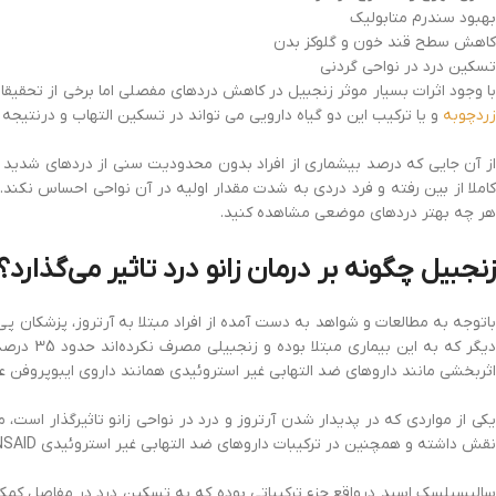
بهبود سندرم متابولیک
کاهش سطح قند خون و گلوکز بدن
تسکین درد در نواحی گردنی
ا وجود اثرات بسیار موثر زنجبیل در کاهش دردهای مفصلی اما برخی از تحقیقات
زردچوبه
و یا ترکیب این دو گیاه دارویی می تواند در تسکین التهاب و درنتیجه
از آن جایی که درصد بیشماری از افراد بدون محدودیت سنی از دردهای شدید در 
هر چه بهتر دردهای موضعی مشاهده کنید.
زنجبیل چگونه بر درمان زانو درد تاثیر می‌گذارد؟
باتوجه به مطالعات و شواهد به دست آمده از افراد مبتلا به آرتروز، پزشکان پی ب
اثربخشی مانند داروهای ضد التهابی غیر استروئیدی همانند داروی ایبوپروفن ع
یکی از مواردی که در پدیدار شدن آرتروز و درد در نواحی زانو تاثیرگذار است
نقش داشته و همچنین در ترکیبات داروهای ضد التهابی غیر استروئیدی NSAID که درمان دارویی آرتروز است، حضور دارد.
سالیسیلسک اسید درواقع جزء ترکیباتی بوده که به تسکین درد در مفاصل کم