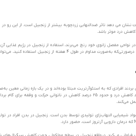
 نشان می دهد تاثر ضدالتهابی زردچوبه بیشتر از زنجبیل است. از این رو در م
 کاهش درد موثر باشد.
نواحی مفصل زانوی خود رنج می‌برند، استفاده از زنجبیل در رژیم غذایی آن‌ه
کاملا از بین رفته و فرد دردی به شدت مقدار اولیه در آن نواحی احساس نکند. در‌صورتی
ردند افرادی که به استئوآرتریت مبتلا بوده‌اند و در یک بازه زمانی معین به‌صو
دیگر که به این بیماری مبتلا بوده و زنجبیلی مصرف نکرده‌اند حدود 35 درصد کاهش درد و حدود 25 در
مل می‌کند.
، مواد شیمیایی التهاب‌زای تولیدی توسط بدن است. زنجبیل در بدن افراد در ت
ک فراوانی می‌کند. درواقع زنجبیل در سطح مولکولی جهت کاهش سیگنال‌های 