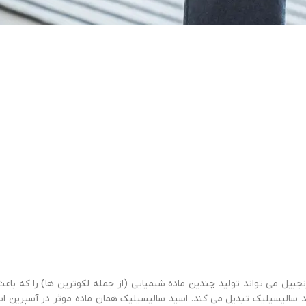
زنجبیل می تواند تولید چندین ماده شیمیایی (از جمله لکوترین ها) را که 
سید سالیسیلیک تبدیل می کند. اسید سالیسیلیک همان ماده موثر در آسپری