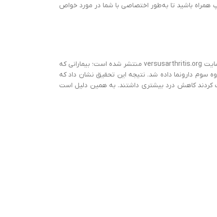
اپ همراه باشید تا به‌طور اختصاصی با شما در مورد خواص
زنجبیل یکی از بهترین خوراکی ها برای افراد مبتلا به زانو درد است. طبق مطالعه ای که نتایج آن در وب سایت versusarthritis.org منتشر شده است؛ بیمارانی که
از کپسول زنجبیل، به گروه دوم 400 میلی گرم از قرص ایبوپروفن و به گروه سوم دارونما داده شد. نتیجه این تحقیق نشان داد که
یافت کردند کاهش درد بیشتری داشتند. به همین دلیل است