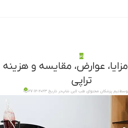
زانو
 مزایا، عوارض، مقایسه و هزینه د
تراپی
0
توسط
تیم پزشکان محتوای طب لاین شاپ
در تاریخ 2023-12-27