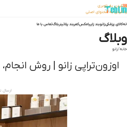
رد کردن به ناوبری
رد کردن به محتوای اصلی
نه
کالای پزشکی
زانوبند زاپیامکس
کمربند پلاتینر
بلاگ
تماس با ما
وبلاگ
خانه
زانو
اوزون‌تراپی زانو | روش انجام،
ارسال 