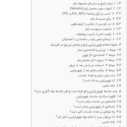
۱. درمان آرتروز و ساییدگی غضروف زانو
۲. التهاب مزمن مفصل زانو (Synovitis)
۳. آسیب و پارگی رباط‌ها (ACL، MCL و PCL)
۴. پارگی مینیسک زانو
۵. درد زانو پس از جراحی یا آرتروسکوپی
۶. تاندونیت و بورسیت زانو
۷. زانودرد ناشی از آرتریت روماتوئید
۸. دردهای مزمن زانو در سالمندان یا کم‌تحرکان
نحوه انجام اوزون‌تراپی زانو و مراحل تزریق در کلینیک
مرحله ۱: ارزیابی و آماده‌سازی بیمار
مرحله ۲: آماده‌سازی گاز اوزون
مرحله ۳: تزریق داخل مفصل زانو
مرحله ۴: استراحت و پایش بعد از تزریق
مرحله ۵: مراقبت‌های بعد از اوزون‌تراپی
مدت زمان درمان و تعداد جلسات
آیا اوزون‌تراپی دردناک است؟
نکته علمی:
چند جلسه اوزون‌تراپی زانو لازم است و هر جلسه چه تأثیری دارد؟
الگوی استاندارد جلسات اوزون‌تراپی
فاصله‌ی بین جلسات چقدر است؟
ماندگاری اثر اوزون‌تراپی چقدر است؟
چه عواملی بر تعداد جلسات تأثیر دارند؟
آیا می‌توان پس از اتمام دوره، اوزون‌تراپی را تکرار کرد؟
نکته بالینی: