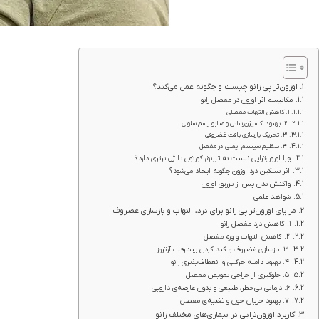
اوزون‌تراپی زانو چیست و چگونه عمل می‌کند؟
مکانیسم اثر اوزون در مفصل زانو
۱. کاهش التهاب مفصلی
۲. بهبود اکسیژن‌رسانی و متابولیسم سلولی
۳. تحریک بازسازی بافت غضروفی
۴. تنظیم سیستم ایمنی در مفصل
چرا اوزون‌تراپی نسبت به تزریق کورتون یا ژل برتری دارد؟
اثر تسکین درد اوزون چگونه ایجاد می‌شود؟
واکنش بدن پس از تزریق اوزون
شواهد علمی
مزایای اوزون‌تراپی زانو برای درد، التهاب و بازسازی غضروف
۱. کاهش درد مفصل زانو
۲. کاهش التهاب و ورم مفصل
۳. بازسازی غضروف و کند کردن پیشرفت آرتروز
۴. بهبود دامنه حرکتی و انعطاف‌پذیری زانو
۵. جلوگیری از جراحی تعویض مفصل
۶. درمانی بی‌خطر، طبیعی و بدون عارضه‌ی دارویی
۷. بهبود جریان خون و تغذیه‌ی مفصل
کاربرد اوزون‌تراپی در بیماری‌های مختلف زانو