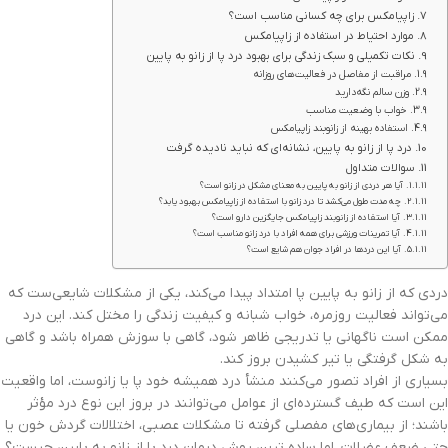
زاپیامکس برای چه کسانی مناسب است؟
موارد احتیاط در استفاده از زاپیامکس
نکات تکمیلی و سبک زندگی برای بهبود درد پا از زانو به پایین
مراقبت از مفاصل در فعالیت‌های روزانه
وزن سالم نگه‌دارید
خواب با وضعیت مناسب
استفاده بهینه از زانوبند زاپیامکس
درد پا از زانو به پایین، نشانه‌ای که نباید نادیده گرفت
سوالات متداول
آیا هر دردی از زانو به پایین به معنای مشکل در زانو است؟
چه مدت طول می‌کشد تا درد زانو با استفاده از زاپیامکس بهبود یابد؟
آیا استفاده از زانوبند زاپیامکس جایگزین دارو است؟
آیا تمرینات ورزشی برای همه افراد با درد زانو مناسب است؟
آیا این دردها در افراد جوان هم شایع است؟
دردی که از زانو به پایین پا امتداد پیدا می‌کند، یکی از مشکلات شایعی‌ست که
می‌تواند فعالیت روزمره، خواب شبانه و کیفیت زندگی را مختل کند. این درد
ممکن است ناگهانی یا تدریجی ظاهر شود، گاهی با سوزش همراه باشد و گاهی
به شکل گرفتگی یا تیر کشیدن بروز کند.
بسیاری از افراد تصور می‌کنند منشأ درد همیشه خود پا یا زانوست، اما واقعیت
این است که طیف گسترده‌ای از عوامل می‌توانند در بروز این نوع درد مؤثر
باشند؛ از بیماری‌های مفصلی گرفته تا مشکلات عصبی، اختلالات گردش خون یا
حتی ضعف عضلات. اما ساده ترین روش درمان درد پا از زانو به پایین چیست؟