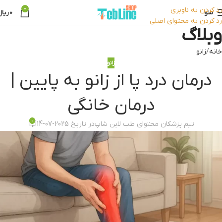
رد کردن به ناوبری
0
منو
0
ریال
رد کردن به محتوای اصلی
وبلاگ
خانه
زانو
زانو
درمان درد پا از زانو به پایین |
درمان خانگی
0
تیم پزشکان محتوای طب لاین شاپ
در تاریخ 2025-07-14