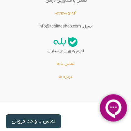
تماس با مشاورین درمان:
02192005184
ایمیل: info@teblineshop.com
آدرس:تهران-پاسداران
تماس با ما
درباره ما
تماس با واحد فروش