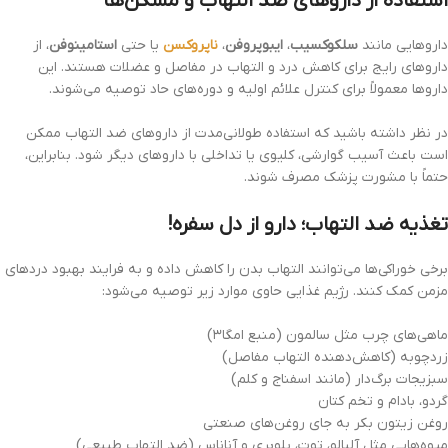
استفاده از داروهای ضد التهاب و مُسکن‌ها
داروهایی مانند
سلکوکسیب
،
ایبوپروفن
،
ناپروکسن
یا حتی
استامینوفن
، از
داروهای رایج برای کاهش درد و التهاب در مفاصل و عضلات هستند. این
داروها معمولاً برای کنترل علائم اولیه و دوره‌های حاد توصیه می‌شوند.
در نظر داشته باشید که استفاده طولانی‌مدت از داروهای ضد التهاب ممکن
است باعث آسیب گوارشی، کلیوی یا تداخلی با داروهای دیگر شود. بنابراین،
حتماً با مشورت پزشک مصرف شوند.
تغذیه ضد التهاب؛ دارو از دل سفره!
برخی خوراکی‌ها می‌توانند التهاب بدن را کاهش داده و به فرایند بهبود دردهای
مزمن کمک کنند. رژیم غذایی حاوی موارد زیر توصیه می‌شود:
ماهی‌های چرب مثل سالمون (منبع امگا۳)
زردچوبه (کاهش‌دهنده التهاب مفاصل)
سبزیجات برگ‌دار (مانند اسفناج و کلم)
گردو، بادام و تخم کتان
روغن زیتون بکر به جای روغن‌های صنعتی
میوه‌هایی مثل آلبالو، توت، بلوبری و آناناس (ضد التهاب طبیعی)