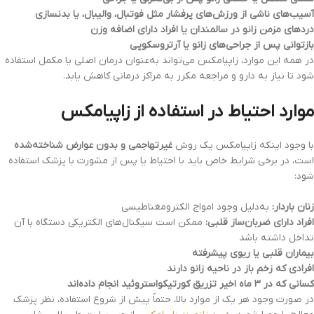
آسیب‌های ناشی از ورزش‌های پرفشار مثل فوتبال، والیبال، یا بدنسازی
دردهای مزمن زانو در سالمندان یا افراد دارای اضافه وزن
بازتوانی پس از جراحی‌های زانو یا آرتروسکوپی
در همه این موارد، زاپیامکس می‌تواند به‌عنوان درمان اصلی یا مکمل استفاده
شود تا نیاز به دارو و مراجعه مکرر به مراکز درمانی کاهش یابد.
موارد احتیاط در استفاده از زاپیامکس
با وجود اینکه زاپیامکس یک روش
غیرتهاجمی و بدون عوارض شناخته‌شده
است، در برخی شرایط خاص باید با احتیاط یا پس از مشورت با پزشک استفاده
شود:
زنان باردار:
به‌دلیل وجود امواج الکترومغناطیسی
افراد دارای ضربان‌ساز قلبی:
ممکن است سیگنال‌های الکتریکی دستگاه با آن
تداخل داشته باشد
بیماران قلبی یا ریوی پیشرفته
افرادی که زخم باز در ناحیه زانو دارند
کسانی که در ۳ ماه اخیر تزریق کورتیکواستروئید انجام داده‌اند
در صورت وجود هر یک از موارد بالا، حتماً پیش از شروع استفاده، نظر پزشک