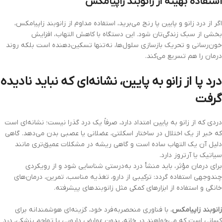
استفاده بهینه از زانوبند زاپیامکس
اگر از درد زانو و پایین پا رنج می‌برید، استفاده مداوم از زانوبند زاپیامکس،
بخشی از سبک زندگی‌تان شود. این دستگاه با کاهش التهاب، افزایش
خون‌رسانی و تحریک بازسازی سلول‌ها، نه‌تنها تسکین‌دهنده است بلکه روند
درمان را هم تسریع می‌کند.
درد پا از زانو به پایین، نشانه‌ای که نباید نادیده
گرفت
دردی که از زانو به پایین امتداد دارد، صرفاً یک درد گذرا نیست؛ نشانه‌ای است
که خبر از یک اختلال در ساختار اسکلتی، عضلانی یا عصبی بدن می‌دهد. گاهی
دلیل آن یک التهاب ساده است و گاهی ریشه در مشکلات عمیق‌تری مانند
سیاتیک یا آرتروز دارد.
برای درمان مؤثر، باید منشأ درد به‌درستی شناسایی شود و از رویکردی
چندوجهی استفاده گردد: ترکیبی از دارو، تغذیه مناسب، تمرین، درمان‌های
خانگی و استفاده از ابزارهای کمکی مثل زانوبندهای پیشرفته.
زانوبند زاپیامکس
، با فناوری منحصربه‌فرد خود، گزینه‌ای هوشمندانه برای
کسانی است که می‌خواهند در خانه، بدون عوارض دارویی یا تهاجم پزشکی، درد