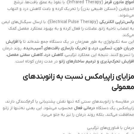
امواج مادون قرمز
(Infrared Therapy): با نفوذ به عمق بافت‌ها، ترشح
اندورفین (مسکن طبیعی بدن) را تحریک کرده و باعث کاهش درد و التهاب
می‌شوند.
پالس‌تراپی الکتریکی
(Electrical Pulse Therapy): با ارسال سیگنال‌های ایمن
به اعصاب ناحیه زانو، عضلات را فعال کرده و به بهبود عملکرد مفصل کمک
می‌کند.
این سه تکنولوژی به طور هم‌زمان در یک دستگاه جمع شده‌اند تا
با افزایش
جریان خون، تسکین درد، و تحریک بازسازی بافت‌های آسیب‌دیده
، روند درمان
را تسریع کنند. نتیجه این عملکرد ترکیبی،
کاهش درد، کاهش سفتی مفصل،
افزایش تحرک‌پذیری و ترمیم ساختارهای زانو
در مدت زمان کوتاه است.
مزایای زاپیامکس نسبت به زانوبندهای
معمولی
در مقایسه با زانوبندهای سنتی که تنها نقش پشتیبانی یا گرم‌کنندگی دارند،
زاپیامکس یک دستگاه
درمانی فعال
محسوب می‌شود. این یعنی نه‌تنها از زانو
محافظت می‌کند، بلکه روند درمان را نیز به جلو می‌برد.
درمان با فناوری‌های ترکیبی