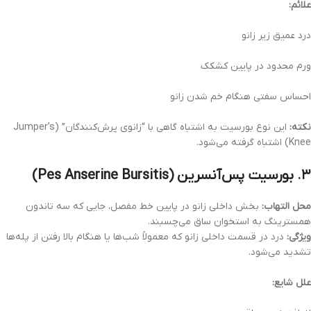
علائم:
درد عمیق زیر زانو
ورم محدود در پایین کشکک
احساس سفتی هنگام خم شدن زانو
نکته:
این نوع بورسیت به اشتباه گاهی با “زانوی پرش‌کنندگان” (Jumper’s
Knee) اشتباه گرفته می‌شود.
۳. بورسیت پس‌آنسرین (Pes Anserine Bursitis)
محل التهاب:
بخش داخلی زانو در پایین خط مفصل، جایی که سه تاندون
همسترینگ به استخوان ساق می‌چسبند.
ویژگی:
درد در قسمت داخلی زانو که معمولاً شب‌ها یا هنگام بالا رفتن از پله‌ها
تشدید می‌شود.
علل شایع: