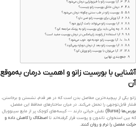
۳. آیا بورسیت زانو با فیزیوتراپی درمان می‌شود؟
۴. درمان خانگی بورسیت زانو چیست؟
۵. بورسیت زانو در طب سنتی چگونه درمان می‌شود؟
۶. آیا ورزش برای بورسیت زانو ضرر دارد؟
۷. آیا بورسیت زانو می‌تواند باعث آرتروز شود؟
۸. چه زمانی باید برای بورسیت زانو به پزشک مراجعه کرد؟
۹. آیا استفاده از زانوبند زاپیامکس در درمان بورسیت مفید است؟
۱۰. آیا بورسیت زانو خودبه‌خود خوب می‌شود؟
۱۱. آیا بورسیت زانو بعد از درمان دوباره برمی‌گردد؟
۱۲. آیا می‌توان با بورسیت زانو ورزش کرد؟
جمع‌بندی نهایی
آشنایی با بورسیت زانو و اهمیت درمان به‌موقع
آن
زانو یکی از پیچیده‌ترین مفاصل بدن است که در هر قدم، نشستن و برخاستن،
فشار قابل‌توجهی را تحمل می‌کند. در میان ساختارهای محافظ این مفصل،
بورس‌ها (Bursa)
نقش حیاتی دارند — کیسه‌های کوچک پر از مایع سینوویال
که بین استخوان، تاندون و پوست قرار گرفته‌اند تا
اصطکاک را کاهش داده و
حرکت مفصل را نرم و روان کنند
.