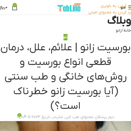
رد کردن به ناوبری
0
منو
0
ریال
رد کردن به محتوای اصلی
وبلاگ
خانه
زانو
زانو
بورسیت زانو | علائم، علل، درمان
قطعی انواع بورسیت و
روش‌های خانگی و طب سنتی
(آیا بورسیت زانو خطرناک
است؟)
0
تیم پزشکان محتوای طب لاین شاپ
در تاریخ 2023-11-04