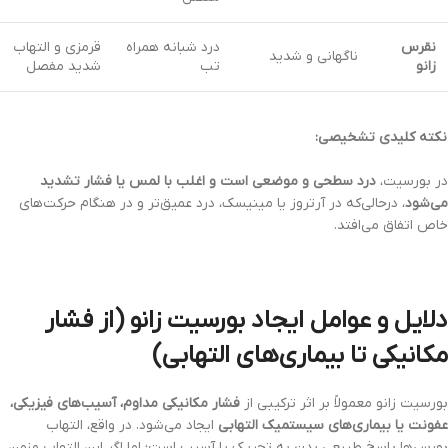
نقرس
درد شبانه همراه
قرمزی و التهاب
ناگهانی و شدید
زانو
تب
شدید مفصل
نکته کلیدی تشخیصی:
در بورسیت،
درد سطحی و موضعی است و اغلب با لمس یا فشار تشدید
می‌شود
، درحالی‌که در آرتروز یا مینیسک، درد عمیق‌تر و در هنگام حرکت‌های
خاص اتفاق می‌افتد.
دلایل و عوامل ایجاد بورسیت زانو (از فشار
مکانیکی تا بیماری‌های التهابی)
بورسیت زانو معمولاً بر اثر ترکیبی از
فشار مکانیکی مداوم، آسیب‌های فیزیکی،
عفونت یا بیماری‌های سیستمیک التهابی
ایجاد می‌شود. در واقع، التهاب
بورس‌ها پاسخ طبیعی بدن به تحریک یا آسیب است؛ اما اگر این التهاب مزمن