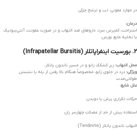
در موارد عفونی: تب و ترشح چرکی
درمان:
استراحت، کمپرس سرد، داروهای ضد التهاب و در صورت عفونت، آنتی‌بیوتیک
یا تخلیه مایع بورس.
۲. بورسیت اینفراپاتلار (Infrapatellar Bursitis)
محل التهاب:
زیر کشکک زانو و در مسیر تاندون پاتلار.
ویژگی:
درد در جلوی زانو، مخصوصاً هنگام بالا رفتن از پله یا نشستن
طولانی‌مدت.
علل شایع:
حرکات تکراری پرش یا دویدن
استفاده بیش از حد از عضلات چهارسر ران
التهاب تاندون پاتلار (Tendinitis)