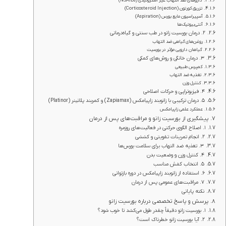
داروهای ضد التهاب غیر استروئیدی (NSAIDs)
تزریق کورتون (Corticosteroid Injection)
آسپیراسیون مایع بورس (Aspiration)
آنتی‌بیوتیک‌ها
۲. درمان بورسیت زانو در طب سنتی و گیاه‌درمانی
روغن‌های گیاهی ضد التهاب
گیاهان دارویی مؤثر در بورسیت
۳. درمان خانگی و روش‌های کمکی
کمپرس طبیعی
تغذیه ضد التهاب
کنترل وزن
۴. فیزیوتراپی و حرکات اصلاحی
۵. درمان ترکیبی با زانوبند زاپیامکس (Zapiamax) و کمربند پلاتینر (Platinor)
عملکرد علمی زاپیامکس
پیشگیری از بورسیت زانو و مراقبت‌های پس از درمان
۱. اصلاح الگوی حرکتی در فعالیت‌های روزمره
۲. انجام تمرینات تقویتی و کششی
۳. تغذیه ضد التهاب برای سلامت بورس‌ها
۴. کنترل وزن و وضعیت بدن
۵. انتخاب کفش مناسب
۶. استفاده از زانوبند زاپیامکس در دوره بازتوانی
۷. مراقبت‌های عمومی پس از درمان
نکته پایانی
پرسش و پاسخ تخصصی درباره بورسیت زانو
۱. بورسیت زانو دقیقاً چقدر طول می‌کشد تا خوب شود؟
۲. آیا بورسیت زانو خطرناک است؟