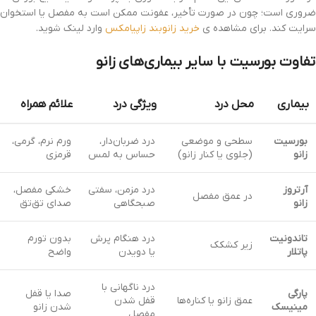
ضروری است؛ چون در صورت تأخیر، عفونت ممکن است به مفصل یا استخوان
سرایت کند. برای مشاهده ی
خرید زانوبند زاپیامکس
وارد لینک شوید.
تفاوت بورسیت با سایر بیماری‌های زانو
بیماری
محل درد
ویژگی درد
علائم همراه
بورسیت
سطحی و موضعی
درد ضربان‌دار،
ورم نرم، گرمی،
زانو
(جلوی یا کنار زانو)
حساس به لمس
قرمزی
آرتروز
درد مزمن، سفتی
خشکی مفصل،
در عمق مفصل
زانو
صبحگاهی
صدای تق‌تق
تاندونیت
درد هنگام پرش
بدون تورم
زیر کشکک
پاتلار
یا دویدن
واضح
درد ناگهانی با
پارگی
صدا یا قفل
عمق زانو یا کناره‌ها
قفل شدن
مینیسک
شدن زانو
مفصل