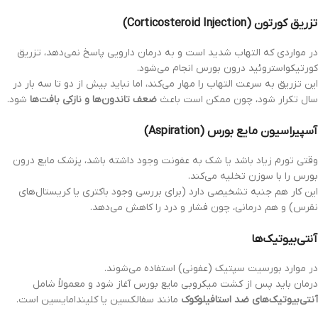
تزریق کورتون (Corticosteroid Injection)
در مواردی که التهاب شدید است و به درمان دارویی پاسخ نمی‌دهد، تزریق
کورتیکواستروئید درون بورس انجام می‌شود.
این تزریق به سرعت التهاب را مهار می‌کند، اما نباید بیش از دو تا سه بار در
سال تکرار شود، چون ممکن است باعث
ضعف تاندون‌ها و نازکی بافت‌ها
شود.
آسپیراسیون مایع بورس (Aspiration)
وقتی تورم زیاد باشد یا شک به عفونت وجود داشته باشد، پزشک مایع درون
بورس را با سوزن تخلیه می‌کند.
این کار هم جنبه تشخیصی دارد (برای بررسی وجود باکتری یا کریستال‌های
نقرس) و هم درمانی، چون فشار و درد را کاهش می‌دهد.
آنتی‌بیوتیک‌ها
در موارد بورسیت سپتیک (عفونی) استفاده می‌شوند.
درمان باید پس از کشت میکروبی مایع بورس آغاز شود و معمولاً شامل
آنتی‌بیوتیک‌های ضد استافیلوکوک
مانند سفالکسین یا کلیندامایسین است.