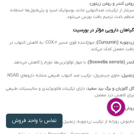
روغن کندر و روغن زیتون:
سرشار از ترکیبات ضدالتهابی مانند بوسولیک اسید و پلی‌فنول‌ها؛ استفاده
منظم باعث ترمیم بافت بورس می‌شود.
گیاهان دارویی مؤثر در بورسیت
زردچوبه (Curcumin):
مهارکننده قوی مسیر COX-2؛ به کاهش التهاب در
بافت مفصل کمک می‌کند.
کندر (Boswellia serrata):
با مهار لوکوترین‌ها، تورم را کاهش می‌دهد.
زنجبیل:
حاوی جینجرول؛ ترکیب ضد التهاب طبیعی مشابه داروهای NSAID.
گل گاوزبان و برگ بید سفید:
دارای ترکیبات فلاونوئیدی و سالیسیلات طبیعی
برای کاهش درد مفصل.
روش مصرف:
تماس با واحد فروش
دم‌نوش روزانه از ترکیب زردچوبه، زنجبیل و کندر