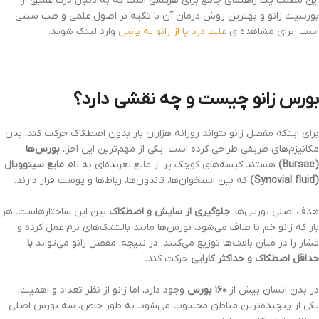
این مطلب یک راهنمای جامع برای هرکسی است که به دنبال درک عمیق از
بورسیت زانو و بهترین روش درمان آن با تکیه بر اصول علمی و طب سنتی
است. برای مشاهده ی
علت درد پا از زانو به پایین
وارد لینک شوید.
بورس زانو چیست و چه نقشی دارد؟
برای اینکه مفصل زانو بتواند روزانه هزاران بار بدون اصطکاک حرکت کند، بدن
مکانیزم‌های ظریفی طراحی کرده است. یکی از مهم‌ترین این اجزا،
بورس‌ها
(Bursae)
هستند کیسه‌های کوچک پر از مایع لغزنده‌ای به نام
مایع سینوویال
(Synovial fluid)
که بین استخوان‌ها، تاندون‌ها، رباط‌ها و پوست قرار دارند.
هدف اصلی بورس‌ها،
جلوگیری از سایش و اصطکاک
بین این ساختارهاست. هر
بار که زانو خم یا صاف می‌شود، بورس‌ها مانند بالشتک‌های نرم عمل کرده و
فشار را در میان بافت‌ها توزیع می‌کنند. در نتیجه، مفصل زانو می‌تواند
با
حداقل اصطکاک و حداکثر کارایی
حرکت کند.
در بدن انسان بیش از
۱۶۰ بورس
وجود دارد، اما زانو از نظر تعداد و اهمیت،
یکی از پیچیده‌ترین مناطق محسوب می‌شود. به طور خاص، سه بورس اصلی