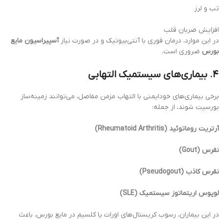
تب و لرز
افزایش ضربان قلب
در این موارد، درمان فوری با آنتی‌بیوتیک و در صورت نیاز
آسپیراسیون مایع
بورس
ضروری است.
۴. بیماری‌های سیستمیک التهابی
برخی بیماری‌های خودایمنی با التهاب مزمن مفاصل، می‌توانند زمینه‌ساز
بورسیت شوند، از جمله:
آرتریت روماتوئید (Rheumatoid Arthritis)
نقرس (Gout)
نقرس کاذب (Pseudogout)
لوپوس اریتماتوز سیستمیک (SLE)
در این بیماران، رسوب کریستال‌های اورات یا کلسیم در مایع بورس، باعث