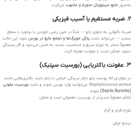
به‌مرور
مایع سینوویال متورم و ملتهب
می‌گردد.
۲. ضربه مستقیم یا آسیب فیزیکی
ضربه ناگهانی به جلوی زانو — مثلاً در حین زمین خوردن یا برخورد با سطح
سخت — می‌تواند باعث
پارگی مویرگ‌ها و تجمع مایع در بورس
شود. این حالت
معمولاً منجر به تورم سریع و حساسیت شدید به لمس می‌شود و اگر رسیدگی
نشود، ممکن است با عفونت همراه گردد.
۳. عفونت باکتریایی (بورسیت سپتیک)
در مواردی که پوست زانو دچار بریدگی، خراش یا زخم باشد، باکتری‌هایی مانند
Staphylococcus aureus
می‌توانند وارد بورس شوند و باعث
بورسیت عفونی
(Septic Bursitis)
شوند.
علائم معمولاً شدیدتر از بورسیت معمولی است و شامل:
تورم قرمز و گرم
ترشح چرکی