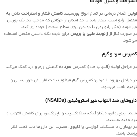
استراحت و کنترل حرکات
اولین اقدام درمانی در تمام انواع بورسیت،
کاهش فشار و استراحت دادن به
مفصل زانو
است. بیمار باید تا حد امکان از حرکاتی که موجب تحریک بورس
می‌شوند (مثل زانو زدن یا دویدن روی سطح سخت) خودداری کند.
در صورت نیاز از
زانوبند طبی یا بریس
برای ثابت نگه داشتن مفصل استفاده
می‌شود.
کمپرس سرد و گرم
در مراحل اولیه (التهاب حاد): کمپرس
سرد
به کاهش ورم و درد کمک می‌کند.
در مراحل بهبود یا مزمن: کمپرس
گرم مرطوب
باعث افزایش خون‌رسانی و
ترمیم بافت می‌شود.
داروهای ضد التهاب غیر استروئیدی (NSAIDs)
مانند ایبوپروفن، دیکلوفناک، سلکوکسیب و ناپروکسن برای کاهش التهاب و
درد مفید هستند.
در بیماران با مشکلات گوارشی یا کلیوی، مصرف این داروها باید تحت نظر
پزشک باشد.