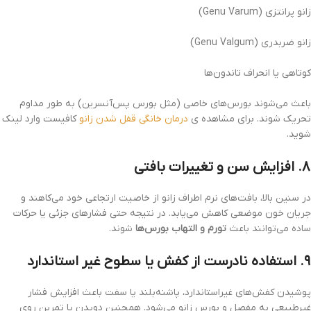
زانو پرانتزی (Genu Varum)
زانو ضربدری (Genu Valgum)
کوتاهی یا انحراف تاندون‌ها
باعث می‌شوند بورس‌های خاصی (مثل بورس پس‌آنسرین) به طور مداوم
تحریک شوند. برای مشاهده ی
درمان خانگی قفل شدن زانو
کافیست وارد لینک
شوید.
۸. افزایش سن و تغییرات بافتی
در سنین بالا، بافت‌های نرم اطراف زانو از خاصیت ارتجاعی خود می‌کاهند و
جریان خون موضعی کاهش می‌یابد. در نتیجه حتی فشارهای جزئی یا حرکات
ساده می‌توانند باعث
تورم و التهاب بورس‌ها
شوند.
۹. استفاده نادرست از کفش یا سطوح غیر استاندارد
پوشیدن کفش‌های غیراستاندارد، پاشنه‌بلند یا سفت باعث افزایش فشار
غیرطبیعی به مفصل و بورس زانو می‌شود. همچنین دویدن یا تمرین روی