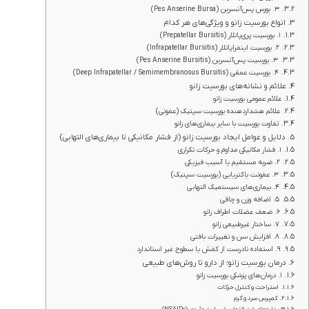
۳. بورس پس‌آنسرین (Pes Anserine Bursa)
انواع بورسیت زانو و ویژگی‌های هر کدام
۱. بورسیت پری‌پاتلار (Prepatellar Bursitis)
۲. بورسیت اینفراپاتلار (Infrapatellar Bursitis)
۳. بورسیت پس‌آنسرین (Pes Anserine Bursitis)
۴. بورسیت عمقی (Deep Infrapatellar / Semimembranosus Bursitis)
علائم و نشانه‌های بورسیت زانو
علائم عمومی بورسیت زانو
علائم هشداردهنده بورسیت سپتیک (عفونی)
تفاوت بورسیت با سایر بیماری‌های زانو
دلایل و عوامل ایجاد بورسیت زانو (از فشار مکانیکی تا بیماری‌های التهابی)
۱. فشار مکانیکی مداوم و حرکات تکراری
۲. ضربه مستقیم یا آسیب فیزیکی
۳. عفونت باکتریایی (بورسیت سپتیک)
۴. بیماری‌های سیستمیک التهابی
۵. اضافه وزن و چاقی
۶. ضعف عضلات اطراف زانو
۷. ساختار غیرطبیعی زانو
۸. افزایش سن و تغییرات بافتی
۹. استفاده نادرست از کفش یا سطوح غیر استاندارد
درمان بورسیت زانو؛ از دارو تا روش‌های طبیعی
۱. درمان‌های پزشکی بورسیت زانو
استراحت و کنترل حرکات
کمپرس سرد و گرم