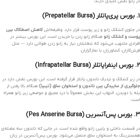
در زانو نقش کلیدی دارند:
۱. بورس پری‌پاتلار (Prepatellar Bursa)
در جلوی کشکک زانو و زیر پوست قرار دارد. وظیفه‌اش
کاهش اصطکاک بین
پوست و کشکک زانو
هنگام زانو زدن یا خزیدن است. این بورس بیشتر در
افرادی ملتهب می‌شود که شغلشان نیاز به زانو زدن طولانی دارد — مثل
فرش‌کاران، کشاورزان یا نمازگزاران.
۲. بورس اینفراپاتلار (Infrapatellar Bursa)
در زیر کشکک و نزدیک تاندون پاتلار قرار گرفته است. این بورس نقش دارد در
جلوگیری از ساییدگی بین تاندون و استخوان ساق (تیبیا)
هنگام بالا رفتن از
پله یا دویدن. التهاب این بخش معمولاً با درد عمیق و موضعی زیر زانو همراه
است.
۳. بورس پس‌آنسرین (Pes Anserine Bursa)
در قسمت داخلی و پایین زانو واقع شده است، در جایی که تاندون سه عضله‌ی
همسترینگ به استخوان ساق متصل می‌شود. بورس پس‌آنسرین در زنان