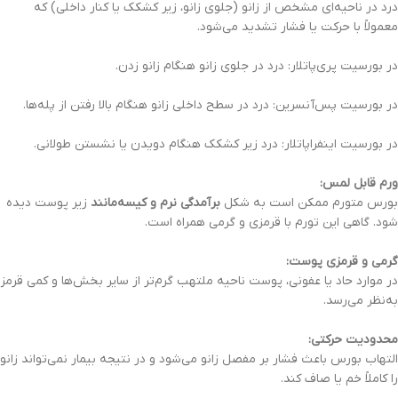
درد در ناحیه‌ای مشخص از زانو (جلوی زانو، زیر کشکک یا کنار داخلی) که
معمولاً با حرکت یا فشار تشدید می‌شود.
در بورسیت پری‌پاتلار: درد در جلوی زانو هنگام زانو زدن.
در بورسیت پس‌آنسرین: درد در سطح داخلی زانو هنگام بالا رفتن از پله‌ها.
در بورسیت اینفراپاتلار: درد زیر کشکک هنگام دویدن یا نشستن طولانی.
ورم قابل لمس:
بورس متورم ممکن است به شکل
برآمدگی نرم و کیسه‌مانند
زیر پوست دیده
شود. گاهی این تورم با قرمزی و گرمی همراه است.
گرمی و قرمزی پوست:
در موارد حاد یا عفونی، پوست ناحیه ملتهب گرم‌تر از سایر بخش‌ها و کمی قرمز
به‌نظر می‌رسد.
محدودیت حرکتی:
التهاب بورس باعث فشار بر مفصل زانو می‌شود و در نتیجه بیمار نمی‌تواند زانو
را کاملاً خم یا صاف کند.