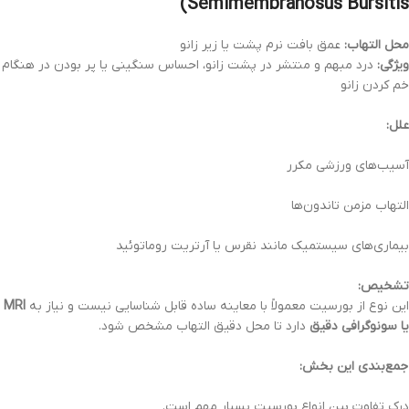
Semimembranosus Bursitis)
محل التهاب:
عمق بافت نرم پشت یا زیر زانو
ویژگی:
درد مبهم و منتشر در پشت زانو، احساس سنگینی یا پر بودن در هنگام
خم کردن زانو
علل:
آسیب‌های ورزشی مکرر
التهاب مزمن تاندون‌ها
بیماری‌های سیستمیک مانند نقرس یا آرتریت روماتوئید
تشخیص:
این نوع از بورسیت معمولاً با معاینه ساده قابل شناسایی نیست و نیاز به
MRI
یا سونوگرافی دقیق
دارد تا محل دقیق التهاب مشخص شود.
جمع‌بندی این بخش:
درک تفاوت بین انواع بورسیت بسیار مهم است.