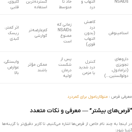
NSAIDs
التهاب و
حاد تا
گسترده‌ترین
کلیوی،
درد
متوسط
استفاده
قلبی
کاهش
زمانی که
درد
اثر کمتر،
NSAIDs
کم‌عارضه‌تر
استامینوفن
(بدون
ریسک
ممنوع
گوارشی
التهاب
کبدی
است
قوی)
داروهای
پس از
کنترل
وابستگی،
تجویزی
شکست
ممکن مؤثر
درد شدید
عوارض
(ترامادول،
درمان
باشند
یا مزمن
بالا
دولوکستین…)
اولیه
معرفی قرص :
متوکاربامول برای کمردرد
“قرص‌های بیشتر” — معرفی و نکات متعدد
در اینجا به چند نام خاص از قرص‌ها اشاره می‌کنیم، تا کاربر دقیق‌تر با گزینه‌ها
آشنا شود: