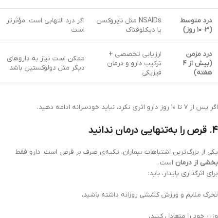
درد متوسط
NSAIDs مثل ناپروکسن
اگر درد التهابی است، مؤثرتر
(۳–۱۰ روز)
یا دیکلوفناک
است
درد مزمن
ارزیابی تخصصی +
ممکن است نیاز به داروهای
(بیش از ۴
ترکیب دارو و درمان
دیگر مثل دولوکستین باشد
هفته)
فیزیکی
اگر پس از ۷ تا ۱۰ روز دارو اثری نکرد، نباید خودسرانه ادامه دهید.
۴. قرص را به‌تنهایی درمان ندانید
یکی از بزرگ‌ترین اشتباهات بیماران، تکیه‌ی صرف بر قرص است. دارو فقط
بخشی از درمان
است.
برای اثرگذاری پایدار، باید:
تحرک ملایم و ورزش کششی روزانه داشته باشید،
وزن خود را متعادل کنید،