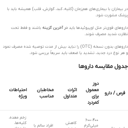
در بیماران با بیماری‌های هم‌زمان (کلیه، کبد، گوارش، قلب) همیشه باید با
پزشک مشورت شود.
داروهای قوی‌تر مثل اوپیوئیدها باید
در آخرین گزینه
باشند و فقط تحت
نظارت شدید مصرف شوند.
داروهای بدون نسخه (OTC) را نباید بیش از مدت توصیه شده مصرف نمود
و هر نوع درد جدید، تشدید یا ضعف باید سریعاً بررسی شود.
جدول مقایسه داروها
دوز
معمول
اثرات
مخاطبان
احتیاطات
قرص / دارو
برای
متداول
مناسب
ویژه
کمردرد
زخم معده،
۴۰۰–۶۰۰
کاهش
کلیه‌ها،
میلی‌گرم
افراد سالم با