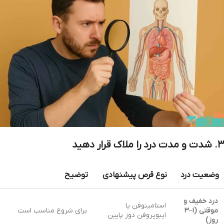
۳. شدت و مدت درد را ملاک قرار دهید
وضعیت درد
نوع قرص پیشنهادی
توضیح
درد خفیف و
استامینوفن یا
موقتی (۱–۳
برای شروع مناسب است
ایبوپروفن دوز پایین
روز)