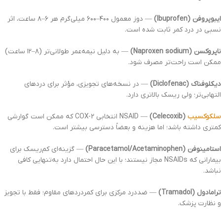
ایبوپروفن (Ibuprofen)
— دوز معمول ۴۰۰–۶۰۰ میلی‌گرم هر ۶–۸ ساعت، اثر
نسبی در درد کمر ثابت شده است.
ناپروکسن (Naproxen sodium)
— به دلیل نیمه‌عمر طولانی‌تر (۸–۱۲ ساعت)
ممکن است راحت‌تر مصرف شود.
دیکلوفناک (Diclofenac)
— در نسخه‌های تجویزی، مؤثر برای دردهای
التهابی‌تر؛ ولی ریسک بالاتری دارد.
سلکوکسیب
(Celecoxib)
— NSAID انتخابی COX-2 که ممکن است گوارشی
کمتری داشته باشد؛ اما هزینه و بعضاً دسترسی بیشتر است.
استامینوفن (Paracetamol/Acetaminophen)
— گزینه‌ای کم‌ریسک برای
بیمارانی که NSAIDs مجاز نیستند؛ با این حال احتمال دارد به‌تنهایی کافی
نباشد.
ترامادول (Tramadol)
— ضددرد مرکزی برای کمردردهای مقاوم؛ فقط با تجویز
و نظارت پزشک.