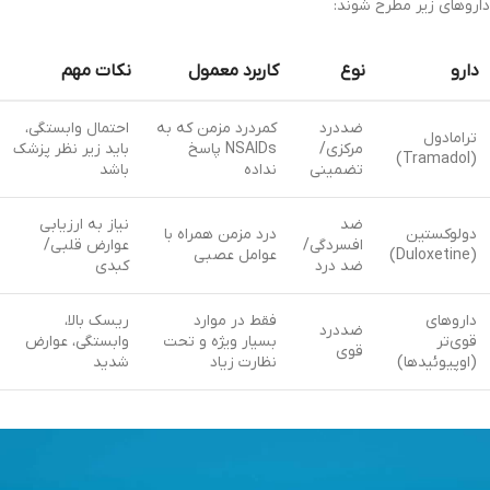
داروهای زیر مطرح شوند:
دارو
نوع
کاربرد معمول
نکات مهم
ضددرد
کمردرد مزمن که به
احتمال وابستگی،
ترامادول
مرکزی/
NSAIDs پاسخ
باید زیر نظر پزشک
(Tramadol)
تضمینی
نداده
باشد
ضد
نیاز به ارزیابی
دولوکستین
درد مزمن همراه با
افسردگی/
عوارض قلبی/
(Duloxetine)
عوامل عصبی
ضد درد
کبدی
داروهای
فقط در موارد
ریسک بالا،
ضددرد
قوی‌تر
بسیار ویژه و تحت
وابستگی، عوارض
قوی
(اوپیوئیدها)
نظارت زیاد
شدید