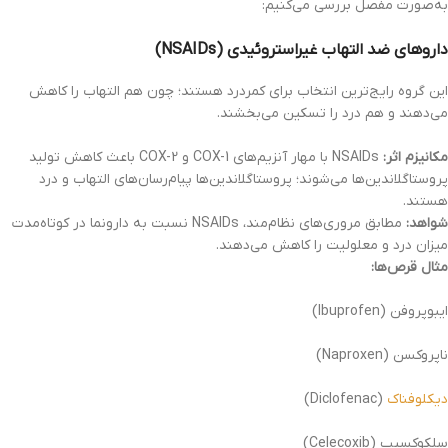
به‌صورت مفصل بررسی می‌کنیم:
داروهای ضد التهاب غیراستروئیدی (NSAIDs)
این گروه رایج‌ترین انتخاب برای کمردرد هستند؛ چون هم التهاب را کاهش
می‌دهند و هم درد را تسکین می‌بخشند.
مکانیزم اثر:
NSAIDs با مهار آنزیم‌های COX-1 و COX-2 باعث کاهش تولید
پروستاگلاندین‌ها می‌شوند؛ پروستاگلاندین‌ها پیام‌رسان‌های التهاب و درد
هستند.
شواهد:
مطابق مروری‌های نظام‌مند، NSAIDs نسبت به دارونما در کوتاه‌مدت
میزان درد و معلولیت را کاهش می‌دهند.
مثال قرص‌ها:
ایبوپروفن (Ibuprofen)
ناپروکسن (Naproxen)
دیکلوفناک
(Diclofenac)
سلکوکسیب (Celecoxib)