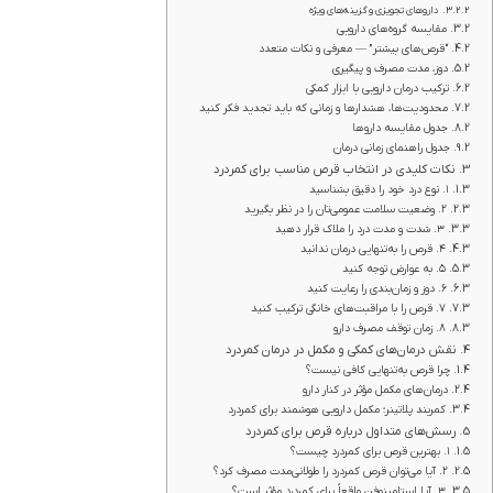
داروهای تجویزی و گزینه‌های ویژه
مقایسه گروه‌های دارویی
“قرص‌های بیشتر” — معرفی و نکات متعدد
دوز، مدت مصرف و پیگیری
ترکیب درمان دارویی با ابزار کمکی
محدودیت‌ها، هشدارها و زمانی که باید تجدید فکر کنید
جدول مقایسه داروها
جدول راهنمای زمانی درمان
نکات کلیدی در انتخاب قرص مناسب برای کمردرد
۱. نوع درد خود را دقیق بشناسید
۲. وضعیت سلامت عمومی‌تان را در نظر بگیرید
۳. شدت و مدت درد را ملاک قرار دهید
۴. قرص را به‌تنهایی درمان ندانید
۵. به عوارض توجه کنید
۶. دوز و زمان‌بندی را رعایت کنید
۷. قرص را با مراقبت‌های خانگی ترکیب کنید
۸. زمان توقف مصرف دارو
نقش درمان‌های کمکی و مکمل در درمان کمردرد
چرا قرص به‌تنهایی کافی نیست؟
درمان‌های مکمل مؤثر در کنار دارو
کمربند پلاتینر؛ مکمل دارویی هوشمند برای کمردرد
رسش‌های متداول درباره قرص برای کمردرد
۱. بهترین قرص برای کمردرد چیست؟
۲. آیا می‌توان قرص کمردرد را طولانی‌مدت مصرف کرد؟
۳. آیا استامینوفن واقعاً برای کمردرد مؤثر است؟