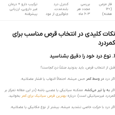
فاز مزمن
بررسی
کنترل درد
ترکیب دارو + درمان
(>۱۲
مجدد هر
بلندمدت،
غیر دارویی، ارزیابی
هفته)
۳–۶ ماه
جلوگیری از عود
پیشرفته
نکات کلیدی در انتخاب قرص مناسب برای
کمردرد
۱. نوع درد خود را دقیق بشناسید
قبل از انتخاب قرص، باید بدونید
منشأ درد کجاست؟
اگر درد
در وسط کمر
حس میشه، احتمالاً التهاب یا فشار عضلانیه.
اگر
به پا تیر می‌کشه
، ممکنه سیاتیکی یا عصبی باشه (در این مقاله تمرکز بر
کمردرد غیرسیاتیکی است). درباره
بهترین قرص سیاتیک برای کمر
بخوانید.
اگر درد با حرکت خاصی تشدید میشه، بیشتر از نوع مکانیکی یا عضلانیه.