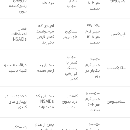
ایبوپروفن
درد و
داروهای
هر ۶–۸
درد حاد
التهاب
رقیق‌کننده
ساعت
خون
۲۲۰–۴۴۰
افرادی که
همان
میلی‌گرم
تسکین
می‌خواهند
ناپروکسن
احتیاطات
هر ۸–۱۲
طولانی‌تر
کمتر قرص
NSAIDs
ساعت
بخورند
التهاب
۲۰–۴۰
کمتر با
میلی‌گرم
بیماران با
مراقب قلب و
سلکوکسیب
ریسک
یک‌بار در
زخم معده
کلیه باشید
گوارشی
روز
کمتر
۵۰۰–۱۰۰۰
کاهش
بیمارانی که
محدودیت در
میلی‌گرم
استامینوفن
درد بدون
NSAIDs
بیماری‌های
هر ۴–۶
التهاب
ممنوع‌اند
کبدی
ساعت
۵۰–۱۰۰
پس از عدم
وابستگی،