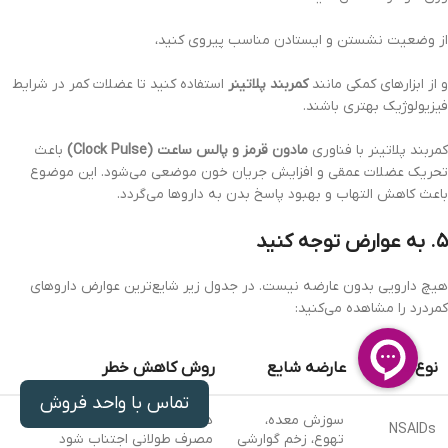
از وضعیت نشستن و ایستادن مناسب پیروی کنید،
و از ابزارهای کمکی مانند
کمربند پلاتینر
استفاده کنید تا عضلات کمر در شرایط
فیزیولوژیک بهتری باشند.
کمربند پلاتینر با فناوری
مادون قرمز و پالس ساعت (Clock Pulse)
باعث
تحریک عضلات عمقی و افزایش جریان خون موضعی می‌شود. این موضوع
باعث کاهش التهاب و بهبود پاسخ بدن به داروها می‌گردد.
۵. به عوارض توجه کنید
هیچ دارویی بدون عارضه نیست. در جدول زیر شایع‌ترین عوارض داروهای
کمردرد را مشاهده می‌کنید:
نوع دارو
عارضه شایع
روش کاهش خطر
تماس با واحد فروش
سوزش معده،
همراه غذا یا شیر مصرف شود، از
NSAIDs
تهوع، زخم گوارشی
مصرف طولانی اجتناب شود