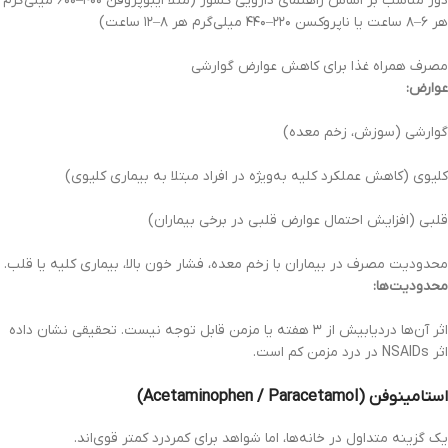
دوز مناسب بر اساس راهنمای دارویی کشور (مثلاً ایبوپروفن ۴۰۰–۶۰۰ میلی‌گرم
هر ۶–۸ ساعت یا ناپروکسن ۲۲۰–۴۴۰ میلی‌گرم هر ۸–۱۲ ساعت)
مصرف همراه غذا برای کاهش عوارض گوارشی
عوارض:
گوارشی (سوزش، زخم معده)
کلیوی (کاهش عملکرد کلیه به‌ویژه در افراد مبتلا به بیماری کلیوی)
قلبی (افزایش احتمال عوارض قلبی در برخی بیماران)
محدودیت مصرف در بیماران با زخم معده، فشار خون بالا، بیماری کلیه یا قلب.
محدودیت‌ها:
اثر آن‌ها دردیابیش از ۳ هفته یا مزمن قابل توجه نیست. تحقیقی نشان داده
اثر NSAIDs در درد مزمن کم است.
استامینوفن (Acetaminophen / Paracetamol)
یک گزینه متداول در خانه‌ها، اما شواهد برای کمردرد کمتر قوی‌اند.