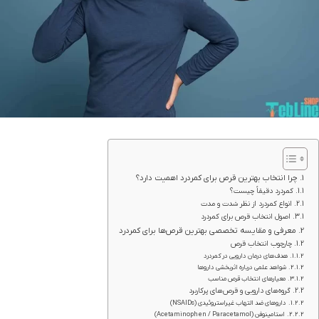
چرا انتخاب بهترین قرص برای کمردرد اهمیت دارد؟
کمردرد دقیقاً چیست؟
انواع کمردرد از نظر شدت و مدت
اصول انتخاب قرص برای کمردرد
معرفی و مقایسه تخصصی بهترین قرص‌ها برای کمردرد
چارچوب انتخاب قرص
هدف‌های درمان دارویی در کمردرد
شواهد علمی درباره اثربخشی داروها
معیارهای انتخاب قرص مناسب
گروه‌های دارویی و قرص‌های پرکاربرد
داروهای ضد التهاب غیراستروئیدی (NSAIDs)
استامینوفن (Acetaminophen / Paracetamol)