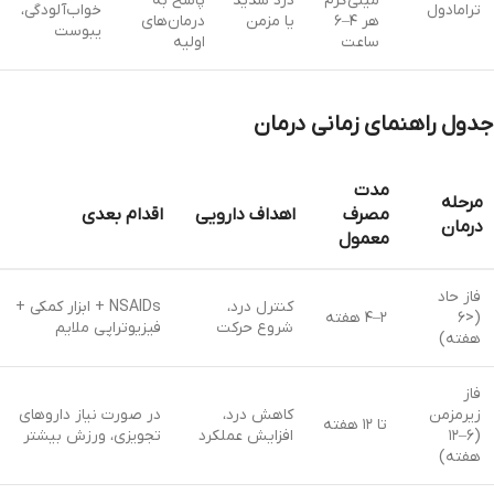
میلی‌گرم
درد شدید
پاسخ به
ترامادول
خواب‌آلودگی،
هر ۴–۶
یا مزمن
درمان‌های
یبوست
ساعت
اولیه
جدول راهنمای زمانی درمان
مدت
مرحله
مصرف
اهداف دارویی
اقدام بعدی
درمان
معمول
فاز حاد
کنترل درد،
NSAIDs + ابزار کمکی +
(<۶
۲–۴ هفته
شروع حرکت
فیزیوتراپی ملایم
هفته)
فاز
زیرمزمن
کاهش درد،
در صورت نیاز داروهای
تا ۱۲ هفته
(۶–۱۲
افزایش عملکرد
تجویزی، ورزش بیشتر
هفته)