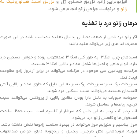
فیزیوتراپی زانو، تزریق مسکن، ژل و
تزریق اسید هیالورونیک به
زانو
و درنهایت جراحی زانو انجام می شود.
درمان زانو درد با تغذیه
اگر زانو درد ناشی از ضعف عضلانی بدنبال تغذیه نامناسب باشد در این صورت
مصرف غذاهای زیر می‌تواند مفید باشد:
اسیدهای چرب امگا3: به طور کلی امگا 3 ضدالتهاب بوده و خواص تسکین درد
دارد. انواع ماهی و اجیل‌ها شامل مقادیر بالایی امگا 3 هستند.
مرکبات: ویتامین سی موجود در مرکبات می‌تواند در برابر آرتروز زانو مقاومت
ایجاد کند.
سبزیجات برگ سبز: سبزیجات برگ سبز به این دلیل که حاوی مقادیر بالایی آنتی
اکسیدان هستند می‌توانند سبب تسکین درد شوند.
حبوبات: حبوبات به دلیل دارا بودن مقادیر بالایی از پروتئین می‌توانند سبب
ترمیم رباط‌ها و مفاصل شوند.
آب پنیر: آب پنیر به این دلیل که سرشار از کلسیم است سبب حفظ سلامت
استخوان‌ها و کاهش زانو درد می‌شود.
موز: پتاسیم و منیزیم موز می‌تواند در بهبود سلامت زانوها نقش داشته باشد.
ادویه: ادویه‌هایی مثل دارچین، زنجبیل و زردچوبه دارای خواص ضدالتهاب