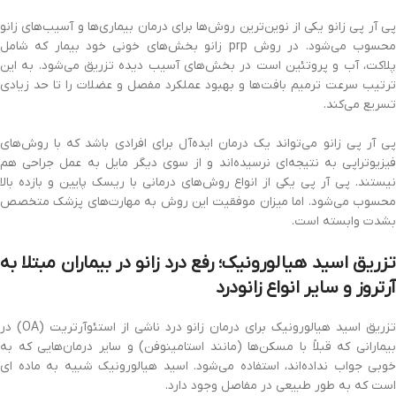
پی آر پی زانو یکی از نوین‌ترین روش‌ها برای درمان بیماری‌ها و آسیب‌های زانو
محسوب می‌شود. در روش prp زانو بخش‌های خونی خود بیمار که شامل
پلاکت، آب و پروتئین است در بخش‌های آسیب دیده تزریق می‌شود. به این
ترتیب سرعت ترمیم بافت‌ها و بهبود عملکرد مفصل و عضلات را تا حد زیادی
تسریع می‌کند.
پی آر پی زانو می‌تواند یک درمان ایده‌آل برای افرادی باشد که با روش‌های
فیزیوتراپی به نتیجه‌ای نرسیده‌اند و از سوی دیگر مایل به عمل جراحی هم
نیستند. پی آر پی یکی از انواع روش‌های درمانی با ریسک پایین و بازده بالا
محسوب می‌شود. اما میزان موفقیت این روش به مهارت‌های پزشک متخصص
بشدت وابسته است.
تزریق اسید هیالورونیک؛ رفع درد زانو در بیماران مبتلا به
آرتروز و سایر انواع زانودرد
تزریق اسید هیالورونیک برای درمان زانو درد ناشی از استئوآرتریت (OA) در
بیمارانی که قبلاً با مسکن‌ها (مانند استامینوفن) و سایر درمان‌هایی که به
خوبی جواب نداده‌اند، استفاده می‌شود. اسید هیالورونیک شبیه به ماده ای
است که به طور طبیعی در مفاصل وجود دارد.