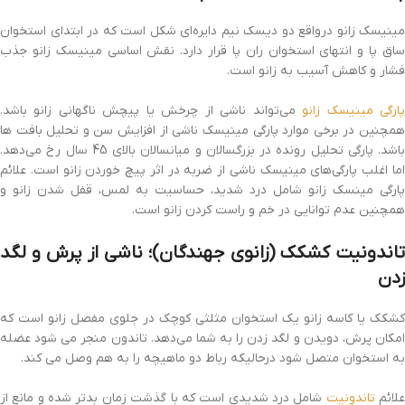
مینیسک زانو درواقع دو دیسک نیم دایره‌ای شکل است که در ابتدای استخوان
ساق پا و انتهای استخوان ران پا قرار دارد. نقش اساسی مینیسک زانو جذب
فشار و کاهش آسیب به زانو است.
ارگی مینیسک زانو
می‌تواند ناشی از چرخش یا پیچش ناگهانی زانو باشد.
همچنین در برخی موارد پارگی مینیسک ناشی از افزایش سن و تحلیل بافت ها
باشد. پارگی تحلیل رونده در بزرگسالان و میانسالان بالای 45 سال رخ می‌دهد.
اما اغلب پارگی‌های مینیسک ناشی از ضربه در اثر پیچ خوردن زانو است. علائم
پارگی مینسک زانو شامل درد شدید، حساسیت به لمس، قفل شدن زانو و
همچنین عدم توانایی در خم و راست کردن زانو است.
تاندونیت کشکک (زانوی جهندگان)؛ ناشی از پرش و لگد
زدن
کشکک یا کاسه زانو یک استخوان مثلثی کوچک در جلوی مفصل زانو است که
امکان پرش، دویدن و لگد زدن را به شما می‌دهد. تاندون منجر می شود عضله
به استخوان متصل شود درحالیکه رباط دو ماهیچه را به هم وصل می کند.
لائم
تاندونیت
شامل درد شدیدی است که با گذشت زمان بدتر شده و مانع از