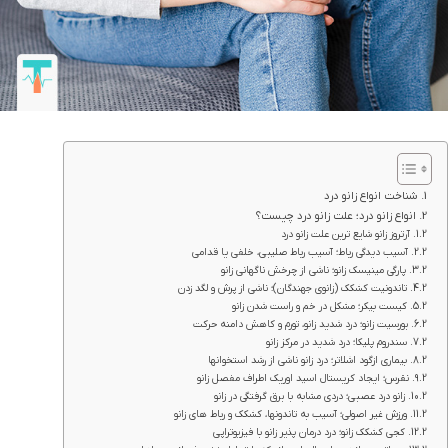
شناخت انواع زانو درد
انواع زانو درد؛ علت زانو درد چیست؟
آرتروز زانو شایع ترین علت زانو درد
آسیب دیدگی رباط؛ آسیب رباط صلیبی، خلفی یا قدامی
پارگی مینیسک زانو؛ ناشی از چرخش ناگهانی زانو
تاندونیت کشکک (زانوی جهندگان)؛ ناشی از پرش و لگد زدن
کیست بیکر؛ مشکل در خم و راست شدن زانو
بورسیت زانو؛ درد شدید زانو، تورم و کاهش دامنه حرکت
سندروم پلیکا؛ درد شدید در مرکز زانو
بیماری ازگود اشلاتر؛ درد زانو ناشی از رشد استخوانها
نقرس؛ ایجاد کریستال اسید اوریک اطراف مفصل زانو
زانو درد عصبی؛ دردی مشابه با برق گرفتگی در زانو
ورزش غیر اصولی؛ آسیب به تاندونها، کشکک و رباط های زانو
کجی کشکک زانو؛ درد درمان پذیر زانو با فیزیوتراپی