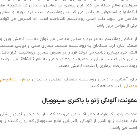
سلولهای سالم حمله می کند. این بیماری بر مفاصل، تاندون ها، ماهیچه ها،
لیگمانها و استخوان ها تاثیر می گذارد. روماتیسم سبب درد، تورم و سفتی
مفاصل می شود. علت اصلی روماتیسم ناشناخته است، اما استرس می تواند
یکی از عوامل بروز باشد.
از علائم روماتیسم به جز درد و سفتی مفاصل می توان به تب، کاهش وزن و
ضعف اشاره کرد. مبتلایان به روماتیسم مستعد بیماری قلبی و دیابتی هستند.
البته خود بیماری دیابت می تواند فرد را در معرض بیماری روماتیسم قرار دهد.
با این حال اغلب بیماران با مصرف داروهای خاص به نام DMARD می توانند
روند پیشرفت بیماری را بشدت کاهش دهند.
رای آشنایی با درمان روماتیسم مفصلی مطلبی با عنوان
درمان روماتیسم
مفصلی
را نیز مطالعه کنید.
عفونت؛ آلودگی زانو با باکتری سینوویال
عفونت زانو یک عارضه خطرناک تلقی می‌شود که نیاز به درمان فوری پزشکی
دارد. عفونت زانو ناشی از آلودگی باکتریایی مایع سینوویال که روان کننده زانو
است می باشد.