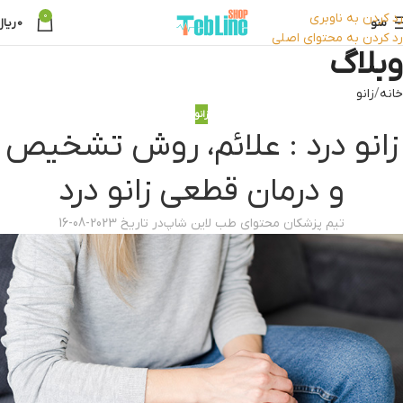
رد کردن به ناوبری
0
منو
0
ریال
رد کردن به محتوای اصلی
وبلاگ
خانه
زانو
زانو
زانو درد : علائم، روش تشخیص
و درمان قطعی زانو درد
تیم پزشکان محتوای طب لاین شاپ
در تاریخ 2023-08-16