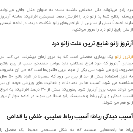
درد زانو می‌تواند علل مختلفی داشته باشد؛ به عنوان مثال چاقی می‌تواند
ریسک ابتلای شما به زانو درد را افزایش دهد. همچنین افرادیکه سابقه آرتروز
دارند احتمالاً بیش از سایرین از ناراحتی‌های زانو شکایت دارند. در ادامه لیستی
از علل رایج زانو درد را مرور می‌کنیم:
آرتروز زانو شایع ترین علت زانو درد
آرتروز زانو
یک بیماری مفصلی است که به مرور زمان پیشرفت می کند. در
بیماری آرتروز که خود انواع مختلفی دارد عوامل متعددی سبب از بین رفتن
غضروف زانو می شود؛ سن یکی از مهم ترین فاکتورها است که طی آن غضروف
به دلیل استفاده بیش از حد از بین می رود که معمولا در افراد بالای 50 سال
مشاهده می شود. آسیب ها در تصادفات و فعالیت های ورزشی حرفه ای نیز
می تواند سبب بروز آرتروز شود بطوریکه بیش از 30 درصد افرادیکه به انواع
آسیب دیدگی و پارگی رباط و مینیسک زانو مبتلا می شوند در ادامه دچار آرتروز
زانو هم می شوند.
آسیب دیدگی رباط؛ آسیب رباط صلیبی، خلفی یا قدامی
رباط ها بافت‌هایی هستند که به شکل منسجمی محیط یک مفصل را