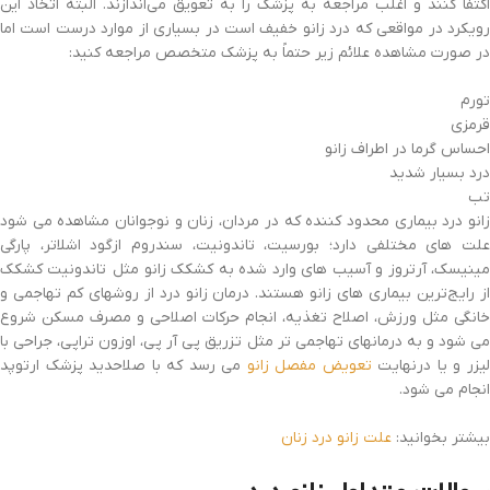
اکتفا کنند و اغلب مراجعه به پزشک را به تعویق می‌اندازند. البته اتخاذ این
رویکرد در مواقعی که درد زانو خفیف است در بسیاری از موارد درست است اما
در صورت مشاهده علائم زیر حتماً به پزشک متخصص مراجعه کنید:
تورم
قرمزی
احساس گرما در اطراف زانو
درد بسیار شدید
تب
زانو درد بیماری محدود کننده که در مردان، زنان و نوجوانان مشاهده می شود
علت های مختلفی دارد؛ بورسیت، تاندونیت، سندروم ازگود اشلاتر، پارگی
مینیسک، آرتروز و آسیب های وارد شده به کشکک زانو مثل تاندونیت کشکک
از رایج‌ترین بیماری های زانو هستند. درمان زانو درد از روشهای کم تهاجمی و
خانگی مثل ورزش، اصلاح تغذیه، انجام حرکات اصلاحی و مصرف مسکن شروع
می شود و به درمانهای تهاجمی تر مثل تزریق پی آر پی، اوزون تراپی، جراحی با
یزر و یا درنهایت
تعویض مفصل زانو
می رسد که با صلاحدید پزشک ارتوپد
انجام می شود.
بیشتر بخوانید:
علت زانو درد زنان