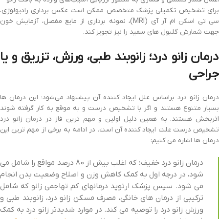
برای تشخیص تکمیلی پزشک متخصص ممکن است عکس برداری رادیولوژی،
سی تی اسکن ام آر آی (MRI)، نمونه برداری از مایع مفصل، آزمایش خون
جهت شمارش گلبول های سفید را نیز تجویز کند.
درمان زانو درد؛ زانوبند طبی، ورزش، تزریق و یا
جراحی
درمان زانو درد براساس علل ایجاد کننده آن پیشنهاد می‌شود؛ این درمان ها
بسیار متنوع هستند و اگر با تشخیص درست و به موقع به کار گرفته شوند
اثربخش هستند. به همین دلیل اولین و مهم ترین فاز در درمان زانو درد
تشخیص درست علت ایجاد کننده آن است. در ادامه به برخی از مهم ترین این
درمان ها اشاره می کنیم:
درمان زانو درد خفیف؛ که اغلب بیش از 80 درصد مواقع را شامل می
شود، در درجه اول به کمک کاهش وزن و اصلاح وضعیت بدن انجام
می شود. سپس پزشک ارتوپد درمانهای کم تهاجمی زانو که شامل
ترکیبی از درمان های خانگی، مصرف مسکن زانو درد، زانوبند طبی و
ورزش زانو درد را توصیه می کند. در موارد شدیدتر زانو درد به کمک