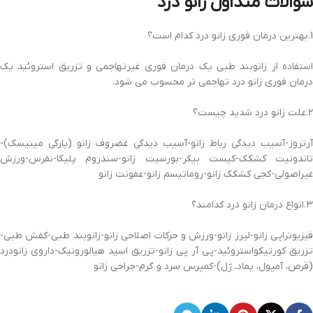
سوالات متداول زانو درد
1.بهترین درمان فوری زانو درد کدام است؟
استفاده از زانوبند طبی یک درمان فوری غیرتهاجمی و تزریق استروئید یک
درمان فوری زانو درد تهاجمی تر محسوب می شود.
2.علت زانو درد شدید چیست؟
آرتروز-آسیب دیدگی رباط زانو-آسیب دیدگی غضروف زانو (پارگی مینیسک)-
تاندونیت کشکک-کیست بیکر-بورسیت زانو-سندروم پلیکا-نقرس-ورزش
غیراصولی-کجی کشکک زانو-روماتیسم زانو-عفونت زانو
3.انواع درمان زانو درد کدامند؟
فیزیوتراپی زانو-لیرز زانو-ورزش و حرکات اصلاحی زانو-زانوبند طبی-کفش طبی-
تزریق کورتیکواستروئید-پی آر پی زانو-تزریق اسید هیالورونیک-داروی زانودرد
(قرص، آمپول، پماد، ژل)-کمپرس سرد و گرم-جراحی زانو