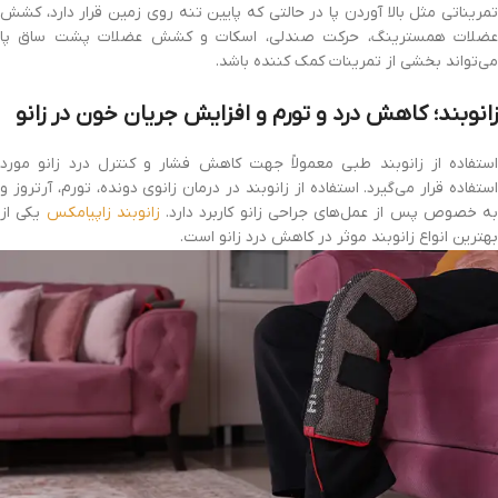
تمریناتی مثل بالا آوردن پا در حالتی که پایین تنه روی زمین قرار دارد، کشش
عضلات همسترینگ، حرکت صندلی، اسکات و کشش عضلات پشت ساق پا
می‌تواند بخشی از تمرینات کمک کننده باشد.
زانوبند؛ کاهش درد و تورم و افزایش جریان خون در زانو
استفاده از زانوبند طبی معمولاً جهت کاهش فشار و کنترل درد زانو مورد
استفاده قرار می‌گیرد. استفاده از زانوبند در درمان زانوی دونده، تورم، آرتروز و
به خصوص پس از عمل‌های جراحی زانو کاربرد دارد.
زانوبند زاپیامکس
یکی از
بهترین انواع زانوبند موثر در کاهش درد زانو است.