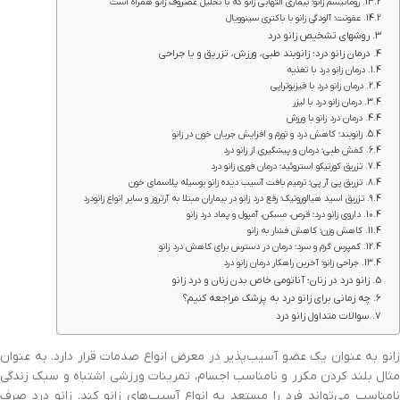
روماتیسم زانو؛ بیماری التهابی زانو که با تحلیل غضروف زانو همراه است
عفونت؛ آلودگی زانو با باکتری سینوویال
روشهای تشخیص زانو درد
درمان زانو درد؛ زانوبند طبی، ورزش، تزریق و یا جراحی
درمان زانو درد با تغذیه
درمان زانو درد با فیزیوتراپی
درمان زانو درد با لیزر
درمان درد زانو با ورزش
زانوبند؛ کاهش درد و تورم و افزایش جریان خون در زانو
کفش طبی؛ درمان و پیشگیری از زانو درد
تزریق کورتیکو استروئید؛ درمان فوری زانو درد
تزریق پی آر پی؛ ترمیم بافت آسیب دیده زانو بوسیله پلاسمای خون
تزریق اسید هیالورونیک؛ رفع درد زانو در بیماران مبتلا به آرتروز و سایر انواع زانودرد
داروی زانو درد؛ قرص، مسکن، آمپول و پماد درد زانو
کاهش وزن؛ کاهش فشار به زانو
کمپرس گرم و سرد؛ درمان در دسترس برای کاهش درد زانو
جراحی زانو؛ آخرین راهکار درمان زانو درد
زانو درد در زنان؛ آناتومی خاص بدن زنان و درد زانو
چه زمانی برای زانو درد به پزشک مراجعه کنیم؟
سوالات متداول زانو درد
زانو به عنوان یک عضو آسیب‌‎پذیر در معرض انواع صدمات قرار دارد. به عنوان
مثال بلند کردن مکرر و نامناسب اجسام، تمرینات ورزشی اشتباه و سبک زندگی
نامناسب می‌تواند فرد را مستعد به انواع آسیب‌های زانو کند. زانو درد صرف