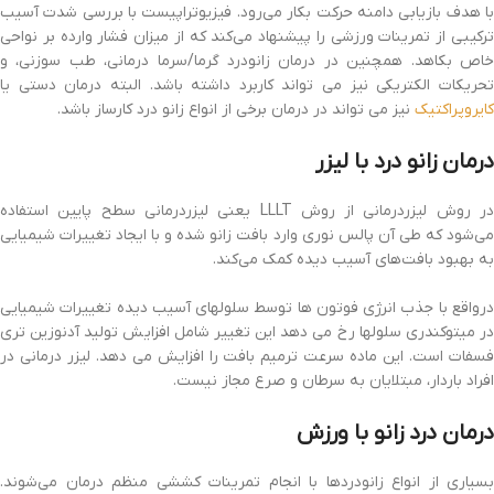
با هدف بازیابی دامنه حرکت بکار می‌رود. فیزیوتراپیست با بررسی شدت آسیب
ترکیبی از تمرینات ورزشی را پیشنهاد می‌کند که از میزان فشار وارده بر نواحی
خاص بکاهد. همچنین در درمان زانودرد گرما/سرما درمانی، طب سوزنی، و
تحریکات الکتریکی نیز می تواند کاربرد داشته باشد. البته درمان دستی یا
کایروپراکتیک
نیز می تواند در درمان برخی از انواع زانو درد کارساز باشد.
درمان زانو درد با لیزر
در روش لیزردرمانی از روش LLLT یعنی لیزردرمانی سطح پایین استفاده
می‌شود که طی آن پالس نوری وارد بافت زانو شده و با ایجاد تغییرات شیمیایی
به بهبود بافت‌های آسیب دیده کمک می‌کند.
درواقع با جذب انرژی فوتون ها توسط سلولهای آسیب دیده تغییرات شیمیایی
در میتوکندری سلولها رخ می دهد این تغییر شامل افزایش تولید آدنوزین تری
فسفات است. این ماده سرعت ترمیم بافت را افزایش می دهد. لیزر درمانی در
افراد باردار، مبتلایان به سرطان و صرع مجاز نیست.
درمان درد زانو با ورزش
بسیاری از انواع زانودردها با انجام تمرینات کششی منظم درمان می‌شوند.