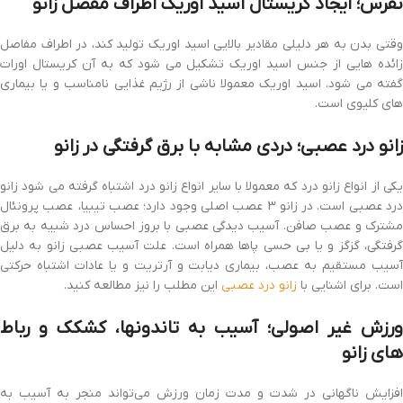
نقرس؛ ایجاد کریستال اسید اوریک اطراف مفصل زانو
وقتی بدن به هر دلیلی مقادیر بالایی اسید اوریک تولید کند، در اطراف مفاصل
زائده هایی از جنس اسید اوریک تشکیل می شود که به آن کریستال اورات
گفته می شود. اسید اوریک معمولا ناشی از رژیم غذایی نامناسب و یا بیماری
های کلیوی است.
زانو درد عصبی؛ دردی مشابه با برق گرفتگی در زانو
یکی از انواع زانو درد که معمولا با سایر انواع زانو درد اشتباه گرفته می شود زانو
درد عصبی است. در زانو 3 عصب اصلی وجود دارد؛ عصب تیبیا، عصب پرونئال
مشترک و عصب صافن. آسیب دیدگی عصبی با بروز احساس درد شبیه به برق
گرفتگی، گزگز و یا بی حسی پاها همراه است. علت آسیب عصبی زانو به دلیل
آسیب مستقیم به عصب، بیماری دیابت و آرتریت و یا عادات اشتباه حرکتی
است. برای اشنایی با
زانو درد عصبی
این مطلب را نیز مطالعه کنید.
ورزش غیر اصولی؛ آسیب به تاندونها، کشکک و رباط
های زانو
افزایش ناگهانی در شدت و مدت زمان ورزش می‌تواند منجر به آسیب به