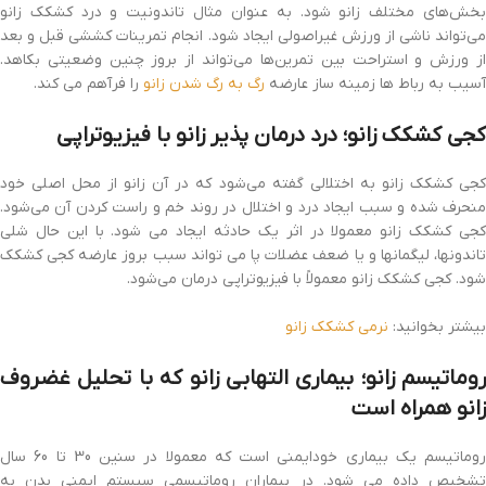
بخش‌های مختلف زانو شود. به عنوان مثال تاندونیت و درد کشکک زانو
می‌تواند ناشی از ورزش غیراصولی ایجاد شود. انجام تمرینات کششی قبل و بعد
از ورزش و استراحت بین تمرین‌ها می‌تواند از بروز چنین وضعیتی بکاهد.
آسیب به رباط ها زمینه ساز عارضه
رگ به رگ شدن زانو
را فرآهم می کند.
کجی کشکک زانو؛ درد درمان پذیر زانو با فیزیوتراپی
کجی کشکک زانو به اختلالی گفته می‌شود که در آن زانو از محل اصلی خود
منحرف شده و سبب ایجاد درد و اختلال در روند خم و راست کردن آن می‌شود.
کجی کشکک زانو معمولا در اثر یک حادثه ایجاد می شود. با این حال شلی
تاندونها، لیگمانها و یا ضعف عضلات پا می تواند سبب بروز عارضه کجی کشکک
شود. کجی کشکک زانو معمولاً با فیزیوتراپی درمان می‌شود.
بیشتر بخوانید:
نرمی کشکک زانو
روماتیسم زانو؛ بیماری التهابی زانو که با تحلیل غضروف
زانو همراه است
روماتیسم یک بیماری خودایمنی است که معمولا در سنین 30 تا 60 سال
تشخیص داده می شود. در بیماران روماتیسمی سیستم ایمنی بدن به