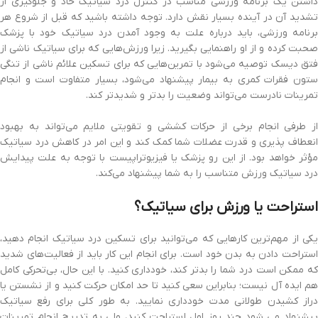
داشتن یک برنامه ورزشی مناسب در کنترل درد سیاتیک حاد و جلوگیری از
تشدید آن در آینده بسیار نقش دارد. توجه داشته باشید که قبل از شروع هر
برنامه ورزشی، باید درباره علت به وجود آمدن درد سیاتیک خود با پزشک
صحبت کرده و از او راهنمایی بگیرید. زیرا ورزش‌هایی که برای سیاتیک ناشی از
فتق دیسک توصیه می‌شود با تمرین‌هایی که برای تسکین علائم ناشی از تنگی
ستون فقرات کمری به بیمار پیشنهاد می‌شود، بسیار متفاوت است و انجام
تمرینات نادرست می‌تواند وضعیت را بدتر و شدیدتر کند.
از طرفی انجام برخی از حرکات کششی و تقویتی ملایم می‌تواند به بهبود
انعطاف پذیری و قدرت عضلات شما کمک کند و این امر در کاهش درد سیاتیک
مؤثر خواهد بود. از این رو پزشک یا فیزیوتراپیست با توجه به علت پیدایش
درد سیاتیک ورزش متناسب را به شما پیشنهاد می‌کند.
استراحت یا ورزش برای سیاتیک؟
یکی از مهم‌ترین کارهایی که می‌توانید برای تسکین درد سیاتیک انجام دهید،
استراحت دادن به بدن خود است. برای انجام این کار باید از فعالیت‌های شدید
که ممکن است درد شما را بدتر کند، خودداری کنید. با این حال، بی‌تحرکی کامل
هم ایده آل نیست؛ بنابراین سعی کنید تا حد امکان حرکت کنید و از نشستن یا
دراز کشیدن طولانی مدت خودداری نمایید. به طور کلی برای رفع سیاتیک
پیشنهاد می شود چند روز اول استراحت کنید، ولی به تدریج انجام تمرینات