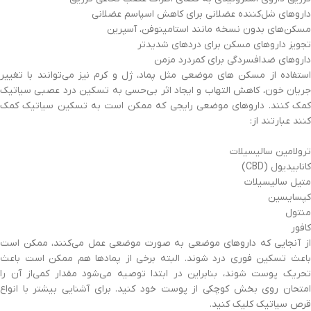
داروهای شل‌کننده عضلانی برای کاهش اسپاسم عضلانی
مسکن‌های بدون نسخه مانند استامینوفن، آسپرین
تجویز داروهای مسکن برای دردهای شدیدتر
داروهای ضدافسردگی برای کمردرد مزمن
استفاده از مسکن های موضعی مثل پماد، ژل و کرم نیز می‌توانند با تغییر
جریان خون، کاهش التهاب و ایجاد اثر بی‌حسی به تسکین درد عصبی سیاتیک
کمک کنند. داروهای موضعی رایجی که ممکن است به تسکین سیاتیک کمک
کنند عبارتند از:
ترولامین سالیسیلات
کانابیدیول (CBD)
متیل سالیسیلات
کپسایسین
منتول
کافور
از آنجایی که داروهای موضعی به صورت موضعی عمل می‌کنند، ممکن است
باعث تسکین فوری درد شوند. البته برخی از پمادها هم ممکن است باعث
تحریک پوست شوند، بنابراین در ابتدا توصیه می‌شود مقدار کمی‌از آن را
امتحان روی بخش کوچکی از پوست خود کنید. برای آشنایی بیشتر با انواع
قرص سیاتیک کلیک کنید.