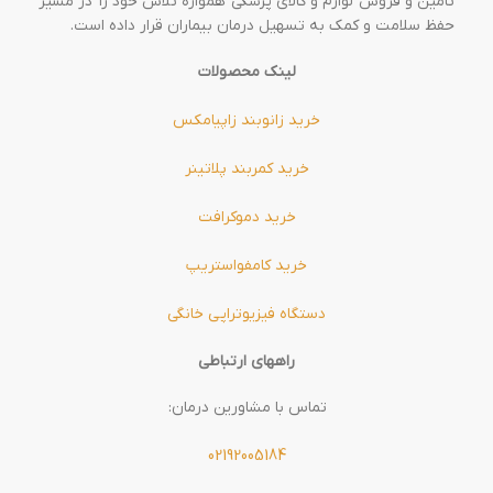
تامین و فروش لوازم و کالای پزشکی همواره تلاش خود را در مسیر
حفظ سلامت و کمک به تسهیل درمان بیماران قرار داده است.
لینک محصولات
خرید زانوبند زاپیامکس
خرید کمربند پلاتینر
خرید دموکرافت
خرید کامفواستریپ
دستگاه فیزیوتراپی خانگی
راههای ارتباطی
تماس با مشاورین درمان:
02192005184