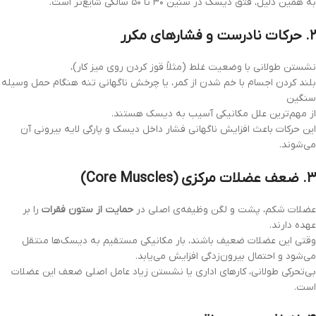
به همین دلیل، فتق دیسک در سنین ۳۰ تا ۵۰ سالگی شایع‌تر است.
۲. حرکات نادرست و فشارهای مکرر
نشستن طولانی با وضعیت غلط (مثلاً قوز کردن روی میز کار)،
بلند کردن اجسام با خم شدن از کمر، یا چرخش ناگهانی تنه هنگام حمل وسیله
سنگین
از مهم‌ترین علل مکانیکی آسیب به دیسک هستند.
این حرکات باعث افزایش ناگهانی فشار داخل دیسک و پارگی لایه بیرونی آن
می‌شوند.
۳. ضعف عضلات مرکزی (Core Muscles)
عضلات شکم، پشت و لگن وظیفه‌ی اصلی در
حمایت از ستون فقرات
را بر
عهده دارند.
وقتی این عضلات ضعیف باشند، بار مکانیکی مستقیم به دیسک‌ها منتقل
می‌شود و احتمال بیرون‌زدگی افزایش می‌یابد.
بی‌تحرکی طولانی، کارهای اداری یا نشستن زیاد عامل اصلی ضعف این عضلات
است.