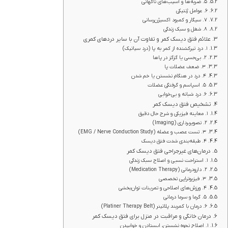
۵. ضربه‌ها و آسیب‌های ناگهانی
۶. عوامل ژنتیکی
۷. سیگار و کمبود اکسیژن‌رسانی
۸. شغل و سبک زندگی
علائم فتق دیسک کمر و تفاوت آن با سایر دردهای کمری
۱. درد تیرکشنده از کمر به پا (درد سیاتیک)
۲. بی‌حسی یا گزگز در پاها
۳. ضعف عضلات پا
۴. درد در هنگام نشستن یا خم شدن
۵. اسپاسم و گرفتگی عضلات
۶. درد شبانه و بی‌خوابی
تشخیص فتق دیسک کمر
۱. معاینه فیزیکی و شرح حال دقیق
۲. تصویربرداری (Imaging)
۳. تست عصب و عضله (EMG / Nerve Conduction Study)
۴. طبقه‌بندی شدت فتق دیسک
درمان‌های غیرجراحی فتق دیسک کمر
۱. استراحت نسبی و اصلاح سبک زندگی
۲. دارودرمانی (Medication Therapy)
۳. فیزیوتراپی تخصصی
۴. ورزش‌های اصلاحی و تمرینات توان‌بخشی
۵. گرما و سرما درمانی
۶. درمان با کمربند پلاتینر (Platiner Therapy Belt)
درمان خانگی و مراقبت در منزل برای فتق دیسک کمر
۱. اصلاح نحوه نشستن، ایستادن و خوابیدن