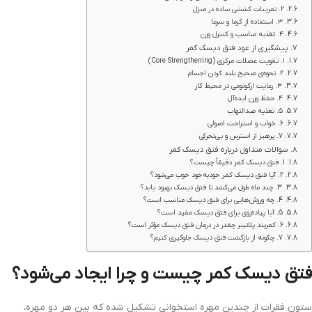
۲. تمرینات کششی ساده در منزل
۳. استفاده از گرما و سرما
۴. تغذیه مناسب و کنترل وزن
پیشگیری از عود فتق دیسک کمر
۱. تقویت عضلات مرکزی (Core Strengthening)
۲. نحوه‌ی صحیح بلند کردن اجسام
۳. رعایت ارگونومی در محیط کار
۴. حفظ وزن ایده‌آل
۵. تغذیه ضدالتهاب
6. خواب و استراحت اصولی
7. پرهیز از استرس و بی‌تحرکی
سوالات متداول درباره فتق دیسک کمر
1. فتق دیسک کمر دقیقاً چیست؟
2. آیا فتق دیسک کمر خودبه‌خود خوب می‌شود؟
3. چند ماه طول می‌کشد تا فتق دیسک بهبود یابد؟
4. چه ورزش‌هایی برای فتق دیسک مناسب است؟
5. آیا پیاده‌روی برای فتق دیسک مفید است؟
6. کمربند پلاتینر چقدر در درمان فتق دیسک مؤثر است؟
7. چگونه از بازگشت فتق دیسک جلوگیری کنیم؟
فتق دیسک کمر چیست و چرا ایجاد می‌شود؟
ستون فقرات از چندین مهره استخوانی تشکیل شده که بین هر دو مهره،