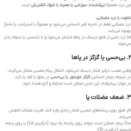
این درد معمولاً
تیرکشنده، سوزشی یا همراه با شوک الکتریکی
است.
تفاوت با درد عضلانی:
درد عضلانی فقط در ناحیه کمر احساس می‌شود و معمولاً با استراحت یا ماساژ
بهبود می‌یابد،
اما درد ناشی از فتق دیسک در پاها منتشر می‌شود و با نشستن یا سرفه بدتر
می‌شود.
۲. بی‌حسی یا گزگز در پاها
وقتی عصب درگیر فشار دیسک می‌شود، انتقال پیام عصبی مختل می‌گردد.
در نتیجه، بیمار احساس
گزگز، مورمور یا بی‌حسی
در ساق یا کف پا دارد.
در موارد پیشرفته، این حس ممکن است مداوم و آزاردهنده شود.
۳. ضعف عضلات پا
اگر فتق روی ریشه‌های عصبی فشار زیادی وارد کند، قدرت عضلات کاهش
می‌یابد.
مثلاً بیمار ممکن است نتواند روی پاشنه راه برود (درگیری L5) یا روی پنجه
بایستد (درگیری S1).