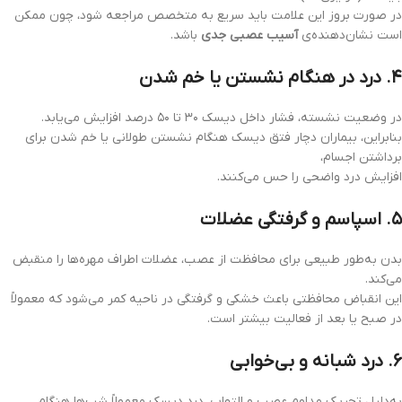
در صورت بروز این علامت باید سریع به متخصص مراجعه شود، چون ممکن
است نشان‌دهنده‌ی
آسیب عصبی جدی
باشد.
۴. درد در هنگام نشستن یا خم شدن
در وضعیت نشسته، فشار داخل دیسک ۳۰ تا ۵۰ درصد افزایش می‌یابد.
بنابراین، بیماران دچار فتق دیسک هنگام نشستن طولانی یا خم شدن برای
برداشتن اجسام،
افزایش درد واضحی را حس می‌کنند.
۵. اسپاسم و گرفتگی عضلات
بدن به‌طور طبیعی برای محافظت از عصب، عضلات اطراف مهره‌ها را منقبض
می‌کند.
این انقباض محافظتی باعث خشکی و گرفتگی در ناحیه کمر می‌شود که معمولاً
در صبح یا بعد از فعالیت بیشتر است.
۶. درد شبانه و بی‌خوابی
به‌دلیل تحریک مداوم عصب و التهاب، درد دیسک معمولاً شب‌ها هنگام