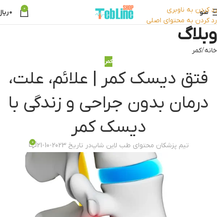
رد کردن به ناوبری
0
منو
0
ریال
رد کردن به محتوای اصلی
وبلاگ
خانه
کمر
کمر
فتق دیسک کمر | علائم، علت،
درمان بدون جراحی و زندگی با
دیسک کمر
0
تیم پزشکان محتوای طب لاین شاپ
در تاریخ 2023-10-21