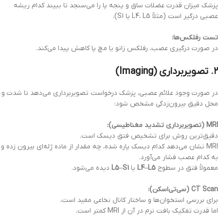
پزشک میزان قدرت عضلات ساق و پنجه پا را می‌سنجد تا ببیند کدام ریشه
عصبی درگیر است (مثلاً L4، L5 یا S1).
تست رفلکس‌ها:
در صورت درگیری عصب، رفلکس زانو یا مچ پا کاهش پیدا می‌کند.
۲. تصویربرداری (Imaging)
در صورت وجود علائم عصبی، پزشک درخواست تصویربرداری می‌دهد تا شدت و
محل دقیق بیرون‌زدگی مشخص شود:
MRI (تصویربرداری تشدید مغناطیسی):
دقیق‌ترین روش برای تشخیص فتق دیسک است.
MRI نشان می‌دهد کدام دیسک پاره شده، چه مقدار از ماده ژله‌ای بیرون زده و
به کدام عصب فشار می‌آورد.
معمولاً فتق در سطوح
L4–L5
یا
L5–S1
دیده می‌شود.
CT Scan (سی‌تی‌اسکن):
برای بررسی استخوان‌ها و ساختار کانال نخاعی مفید است،
اما قدرت تفکیک بافت نرم در آن از MRI کمتر است.