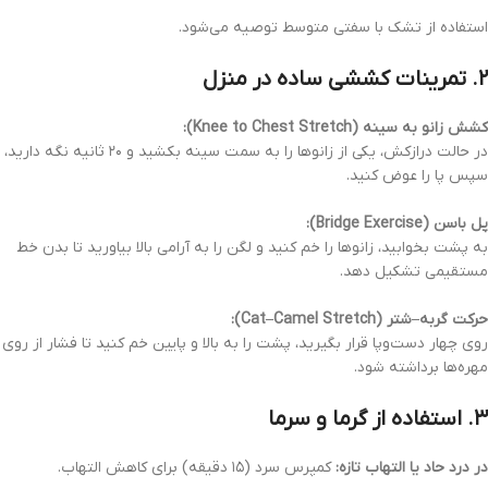
استفاده از تشک با سفتی متوسط توصیه می‌شود.
۲. تمرینات کششی ساده در منزل
کشش زانو به سینه (Knee to Chest Stretch):
در حالت درازکش، یکی از زانوها را به سمت سینه بکشید و ۲۰ ثانیه نگه دارید،
سپس پا را عوض کنید.
پل باسن (Bridge Exercise):
به پشت بخوابید، زانوها را خم کنید و لگن را به آرامی بالا بیاورید تا بدن خط
مستقیمی تشکیل دهد.
حرکت گربه–شتر (Cat–Camel Stretch):
روی چهار دست‌و‌پا قرار بگیرید، پشت را به بالا و پایین خم کنید تا فشار از روی
مهره‌ها برداشته شود.
۳. استفاده از گرما و سرما
در درد حاد یا التهاب تازه:
کمپرس سرد (۱۵ دقیقه) برای کاهش التهاب.