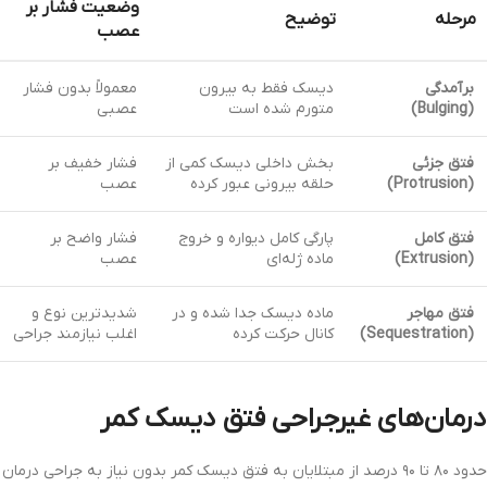
وضعیت فشار بر
مرحله
توضیح
عصب
برآمدگی
دیسک فقط به بیرون
معمولاً بدون فشار
(Bulging)
متورم شده است
عصبی
فتق جزئی
بخش داخلی دیسک کمی از
فشار خفیف بر
(Protrusion)
حلقه بیرونی عبور کرده
عصب
فتق کامل
پارگی کامل دیواره و خروج
فشار واضح بر
(Extrusion)
ماده ژله‌ای
عصب
فتق مهاجر
ماده دیسک جدا شده و در
شدیدترین نوع و
(Sequestration)
کانال حرکت کرده
اغلب نیازمند جراحی
درمان‌های غیرجراحی فتق دیسک کمر
حدود ۸۰ تا ۹۰ درصد از مبتلایان به فتق دیسک کمر بدون نیاز به جراحی درمان