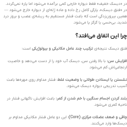
در «دیسک خفیف» فقط دیواره خارجی کمی برآمده می‌شود اما پاره نمی‌گردد.
در «فتق دیسک»، پارگی کامل رخ داده و ماده ژله‌ای از دیواره خارج می‌شود —
همین بیرون‌زدگی است که باعث فشار مستقیم به ریشه‌ی عصب و بروز درد
شدید، بی‌حسی یا گزگز پا می‌شود.
چرا این اتفاق می‌افتد؟
فتق دیسک نتیجه‌ی
ترکیب چند عامل مکانیکی و بیولوژیکی
است:
افزایش سن:
با بالا رفتن سن، دیسک آب خود را از دست می‌دهد و خاصیت
ارتجاعی‌اش کم می‌شود.
نشستن یا ایستادن طولانی با وضعیت غلط:
فشار مداوم روی مهره‌ها باعث
آسیب تدریجی دیواره دیسک می‌شود.
بلند کردن اجسام سنگین با خم شدن از کمر:
باعث افزایش ناگهانی فشار در
ناحیه کمری می‌شود.
چاقی و ضعف عضلات مرکزی (Core):
این دو عامل فشار مکانیکی مداوم بر
دیسک‌ها وارد می‌کنند.