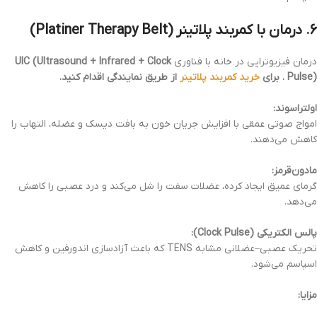
۶. درمان با کمربند پلاتینر (Platiner Therapy Belt)
درمان فیزیوتراپی در خانه با فناوری
UIC (Ultrasound + Infrared + Clock
Pulse) . برای
خرید کمربند پلاتینر
از طریق نمایندگی اقدام کنید.
اولتراسوند:
امواج صوتی عمقی با افزایش جریان خون به بافت دیسک و عضله، التهاب را
کاهش می‌دهند.
مادون‌قرمز:
گرمای عمیق ایجاد کرده، عضلات سفت را شل می‌کند و درد عصبی را کاهش
می‌دهد.
پالس الکتریکی (Clock Pulse):
تحریک عصبی–عضلانی مشابه TENS که باعث آزادسازی اندورفین و کاهش
اسپاسم می‌شود.
مزایا: