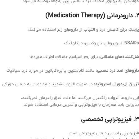
خوابیدن به پهلوی مخالف درد با بالش بین زانوها توصیه می‌شود.
۲. دارودرمانی (Medication Therapy)
پزشک برای کاهش درد و التهاب از داروهای زیر استفاده می‌کند:
NSAIDs:
ایبوپروفن، ناپروکسن، دیکلوفناک
شل‌کننده‌های عضلانی:
برای رفع اسپاسم عضلات اطراف مهره‌ها
داروهای ضد درد عصبی:
مانند گاباپنتین یا پره‌گابالین در موارد درد سیاتیک
تزریق اپیدورال استروئید:
در صورت التهاب شدید و مقاومت به درمان خوراکی
این داروها التهاب را کنترل می‌کنند اما علت فتق را درمان نمی‌کنند،
بنابراین باید هم‌زمان با فیزیوتراپی و تمرین درمانی استفاده شوند.
۳. فیزیوتراپی تخصصی
فیزیوتراپی اساس درمان غیرجراحی است.