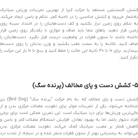
کشش اکستنشن مستعد یا حرکت کبرا از بهترین تمرینات ورزش سیاتیک
به‌شمار می‌رود و کشش مناسبی را در ناحیه کمر، شکم و باسن ایجاد می‌کند.
به شکم روی زمین دراز بکشید و کف دست‌هایتان را در امتداد سینه روی
زمین قرار دهید. پاهای شما باید صاف و موازی با یکدیگر روی زمین قرار
داشته باشند تا ستون فقرات در وضعیت درست قرار بگیرد. دست‌هایتان را
صاف کنید، بالاتنه را به سمت عقب بکشید و وزن بدنتان را روی دست‌ها
بیندازید. برای 10 تا 30 ثانیه این حالت را حفظ کنید و پنج تا 10 بار این حرکت را
تکرار کنید.
5- کشش دست و پای مخالف (پرنده سگ)
کشش دست و پای مخالف که به نام حرکت “پرنده سگ” (Bird Dog) نیز
شناخته می‌شود، یکی از تمرینات موثر برای تقویت عضلات مرکزی بدن و از
عالی‌ترین ورزش‌ها برای درد سیاتیک است. این تمرین ممکن است برای برخی
افراد دشوار باشد، اما به بهبود تعادل، افزایش استحکام عضلات کمر و باسن و
کاهش فشار بر عصب سیاتیک کمک می‌کند. تقویت عضلات مرکزی بدن
می‌تواند به پشتیبانی بهتر از ستون فقرات منجر شده و در نتیجه، از شدت درد