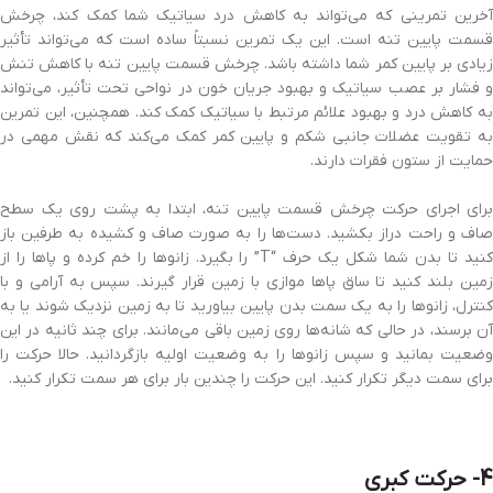
آخرین تمرینی که می‌تواند به کاهش درد سیاتیک شما کمک کند، چرخش
قسمت پایین تنه است. این یک تمرین نسبتاً ساده است که می‌تواند تأثیر
زیادی بر پایین کمر شما داشته باشد. چرخش قسمت پایین تنه با کاهش تنش
و فشار بر عصب سیاتیک و بهبود جریان خون در نواحی تحت تأثیر، می‌تواند
به کاهش درد و بهبود علائم مرتبط با سیاتیک کمک کند. همچنین، این تمرین
به تقویت عضلات جانبی شکم و پایین کمر کمک می‌کند که نقش مهمی در
حمایت از ستون فقرات دارند.
برای اجرای حرکت چرخش قسمت پایین تنه، ابتدا به پشت روی یک سطح
صاف و راحت دراز بکشید. دست‌ها را به صورت صاف و کشیده به طرفین باز
کنید تا بدن شما شکل یک حرف “T” را بگیرد. زانوها را خم کرده و پاها را از
زمین بلند کنید تا ساق پاها موازی با زمین قرار گیرند. سپس به آرامی و با
کنترل، زانوها را به یک سمت بدن پایین بیاورید تا به زمین نزدیک شوند یا به
آن برسند، در حالی که شانه‌ها روی زمین باقی می‌مانند. برای چند ثانیه در این
وضعیت بمانید و سپس زانوها را به وضعیت اولیه بازگردانید. حالا حرکت را
برای سمت دیگر تکرار کنید. این حرکت را چندین بار برای هر سمت تکرار کنید.
4- حرکت کبری