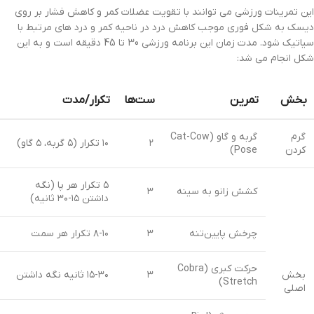
این تمرینات ورزشی می توانند با تقویت عضلات کمر و کاهش فشار بر روی
دیسک به شکل فوری موجب کاهش درد در ناحیه کمر و درد های مرتبط با
سیاتیک شود. مدت زمان این برنامه ورزشی 30 تا 45 دقیقه است و به این
شکل انجام می شد:
بخش
تمرین
ست‌ها
تکرار/مدت
گرم
گربه و گاو (Cat-Cow
۲
۱۰ تکرار (۵ گربه، ۵ گاو)
کردن
Pose)
۵ تکرار هر پا (نگه
کشش زانو به سینه
۳
داشتن ۱۵-۳۰ ثانیه)
چرخش پایین‌تنه
۳
۸-۱۰ تکرار هر سمت
حرکت کبری (Cobra
بخش
۳
۱۵-۳۰ ثانیه نگه داشتن
Stretch)
اصلی