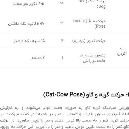
پرنده سگ (Bird
۳
۸-۱۰ تکرار هر سمت
Dog)
حرکت ملخ (Locust
۳
۱۰-۲۰ ثانیه نگه داشتن
Pose)
حرکت کبری (دوباره)
۲
۱۵ ثانیه نگه داشتن
سرد
کردن
تنفس عمیق در
۱
۲ دقیقه
حالت درازکش
1- حرکت گربه و گاو (Cat-Cow Pose)
ورزش سیاتیک گربه گاو به صورت جفت انجام می‌شوند و به افزایش
انعطاف‌پذیری ستون فقرات و کاهش سفتی در ناحیه کمر کمک می‌کنند. در
حرکت گربه، کمر را به سمت بالا قوس دهید و سر را پایین بیاورید. در حرکت
گاو، کمر را به سمت پایین قوس دهید و سر را بالا ببرید. این حرکات به بهبود