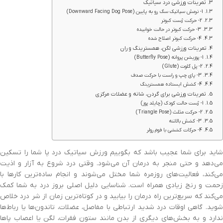
تمرینات ورزشی درد سیاتیک
1- نرمش سیاتیک سگ رو به پایین (Downward Facing Dog Pose)
2- حرکت ژست کبوتر
3- حرکت کبوتر در حالت خوابیده
4- حرکت کبوتر اصلاح شده
تمرینات ورزشی لگن، همسترینگ و ران
1- پوزیشن پروانه (Butterfly Pose)
2- پل گلوت (Glute)
3- پای چپ و راست با حرکت صدف
4- کشش ایستاده همسترینگ
تمرینات ورزشی برای گردن، شانه و عضلات مرکزی
1- ژست حالت کودک (چایلد پوز)
2- حرکت مثلث (Triangle Pose)
3- کشش بالاتنه
4- حرکات کششی با فوم رولر
شاید برای شما عجیب باشد که بگوییم ورزش سیاتیک درد پا شما را تسکین
می‌دهد و حتی منجر به درمان آن می‌شود. وقتی درد شروع به آزار و اذیت
می‌کند، فعالیت‌های روزمره شما مختل می‌شوند و انجام ساده‌ترین کارها با
زحمت و رنج زیادی همراه است. شناسایی دلیل اصلی بروز درد به شما کمک
می‌کند که سریع‌ترین راه درمان را بیابید و در کوتاه‌ترین زمان از شر درد خلاص
شوید. گاهی اوقات درد شدید ارتباطی با مفاصل، عضلات، تاندون‌ها یا رباط‌ها
ندارد و به بخش‌های دیگری از بدن مانند ستون فقرات، لگن یا اعصاب پاها