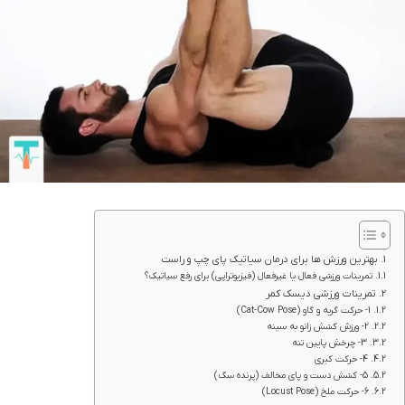
بهترین ورزش ها برای درمان سیاتیک پای چپ و راست
تمرینات ورزشی فعال یا غیرفعال (فیزیوتراپی) برای رفع سیاتیک؟
تمرینات ورزشی دیسک کمر
1- حرکت گربه و گاو (Cat-Cow Pose)
2- ورزش کشش زانو به سینه
3- چرخش پایین تنه
4- حرکت کبری
5- کشش دست و پای مخالف (پرنده سگ)
6- حرکت ملخ (Locust Pose)