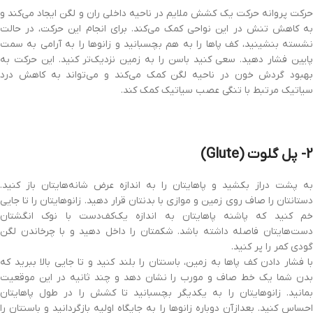
حرکت پروانه حرکت یک کشش ملایم در ناحیه داخلی ران و لگن ایجاد می‌کند و
به کاهش تنش در این نواحی کمک می‌کند. برای انجام این حرکت، در حالت
نشسته بنشینید، کف پاها را به هم بچسبانید و زانوها را به آرامی به سمت
پایین فشار دهید. سعی کنید باسن را به زمین نزدیک‌تر کنید. این حرکت به
بهبود گردش خون در ناحیه لگن کمک می‌کند و می‌تواند به کاهش درد
سیاتیک مرتبط با تنگی عصب سیاتیک کمک کند.
2- پل گلوت (Glute)
به پشت دراز بکشید و پاهایتان را به اندازه عرض شانه‌هایتان باز کنید.
دستانتان را صاف روی زمین و موازی با بدنتان قرار دهید. زانوهایتان را تا جایی
خم کنید که پاشنه پاهایتان به‌ اندازه یک‌کف‌دست با نوک انگشتان
دست‌هایتان فاصله داشته باشد. شکمتان را داخل دهید و با چرخاندن لگن
گودی کمر را پر کنید.
با فشار دادن کف پاها به زمین، باسنتان را بلند کنید و تا جایی بالا ببرید که
بدن شما یک خط صاف و مورب را نشان دهد و چند ثانیه در این موقعیت
بمانید. زانوهایتان را به یکدیگر بچسبانید تا کشش را در طول پاهایتان
احساس کنید. بعدازآن دوباره زانوها را به جایگاه اولیه بازگردانید و باسنتان را