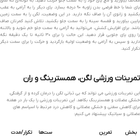
مخالف بیاورید و مچ پای خود را به سمت جلو حرکت دهید، به گونه‌ای که ساق
پای شما با خط فرضی بدن زاویه ۹۰ درجه بسازد. پای دیگر را به آرامی به عقب
بکشید و زانوی آن را صاف نگه دارید. در این وضعیت، لگن را به سمت زمین
پایین بیاورید و قفسه سینه را به سمت جلو بکشید، تلاش کنید کمرتان صاف
باشد. برای افزایش کشش، می‌توانید به آرامی به سمت جلو خم شوید و بالاتنه
را روی پای جلویی قرار دهید. این حالت را برای ۳۰ ثانیه تا یک دقیقه نگه
دارید و سپس به آرامی به وضعیت اولیه بازگردید و حرکت را برای سمت دیگر
تکرار کنید.
تمرینات ورزشی لگن، همسترینگ و ران
این تمرینات ورزشی می تواند که بی ثباتی لگن را درمان کرده و از گرفتگی،
خشکی عضلات و همسترینگ بکاهد. این تمرینات ورزشی را یک بار در هفته
برای کاهش سفتی و خشکی عضلانی و کاهش درد مرتبط با اسپاسم های
عضلانی و سیاتیک پیشنهاد می کنیم:
بخش
تمرین
ست‌ها
تکرار/مدت