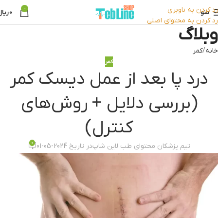
رد کردن به ناوبری
0
منو
0
ریال
رد کردن به محتوای اصلی
وبلاگ
خانه
کمر
کمر
درد پا بعد از عمل دیسک کمر
(بررسی دلایل + روش‌های
کنترل)
0
تیم پزشکان محتوای طب لاین شاپ
در تاریخ 2024-05-01