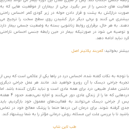
رابطه جنسی اجتناب کند. پس از سپری شدن این دوره بیمار می تواند بتدریج
فعالیت های جنسی را از سر بگیرد. برخی از بیماران از موقعیت هایی که به
صورت درازکش به پشت و قرار دادن حوله در زیر گودی کمر احساس راحتی
بیشتری می کنند و برخی دیگر دراز کشیدن روی سطح سخت را ترجیح می
دهند. به هر حال، برقراری روابط زناشویی بسته به وضعیت جسمی بیمار دارد
و توصیه می شود در صورتیکه بیمار در حین رابطه جنسی احساس ناراحتی
کرد نباید ادامه دهد.
بیشتر بخوانید:
کمربند پلاتینر اصل
با توجه به نکات گفته شده، احساس درد در پاها یکی از علائمی است که پس از
تجربه جراحی دیسک با آن روبرو خواهید شد. مانند هر عمل جراحی دیگری
داشتن مقدار طبیعی درد برای همه عادی است و نباید نگران کننده باشد. اما
دردهایی که ما را از زندگی عادی دور می‌کنند و اجازه نمی‌دهند حدود 4 هفته
پس از جراحی دیسک می‌توانند به فعالیت‌های معمول خود بازگردیم، باید
جدی گرفته شوند. برای درمان این دردها حتما با پزشک معالج خود در تماس
باشید تا با بررسی علت این مسئله، روش درمانی مؤثر را به شما پیشنهاد کند.
طب لاین شاپ