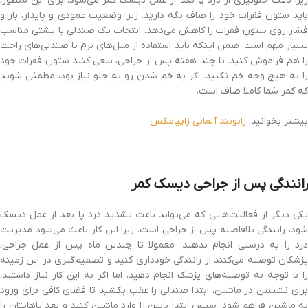
زیرا باعث جلوگیری از درد پا بعد از عمل دیسک کمر می‌شود. برای این منظور،
باید ستون فقرات خود را صاف نگه دارید. زیرا وضعیت عمودی و پایدار، بار و
فشار روی ستون فقرات را کاهش می‌دهد. انتخاب یک صندلی با پشتی مناسب
بسیار مهم است. ضمن اینکه باید استفاده از مبل‌های نرم یا صندلی‌های راحت
را هم فراموش کنید. تا چند هفته پس از جراحی، سعی کنید ستون فقرات خود
را به هیچ وجه خم نکنید. اگر به خم شدن رو به جلو نیاز بود، مطمئن شوید
که کمر شما کاملا صاف است.
بیشتر بخوانید:
زانوبند آلمانی زاپیامکس
رانندگی پس از جراحی دیسک کمر
یکی دیگر از فعالیت‌هایی که می‌تواند باعث تشدید درد پا بعد از عمل دیسک
شود، رانندگی بلافاصله پس از جراحی است. زیرا این کار باعث می‌شود مدیریت
درد را به درستی انجام ندهید. معمولا تا چندین ماه پس از عمل جراحی،
پزشکان توصیه می‌کنند از رانندگی خودداری کنید و تصمیم‌گیری در این زمینه
را با توجه به توصیه‌های پزشک انجام دهید. اما اگر به این کار نیاز داشتید،
برای نشستن در ماشین، ابتدا صندلی را عقب بکشید تا فضای کافی برای ورود
به ماشین فراهم شود. سپس ابتدا باسن را وارد ماشین کنید و بعد پاهایتان را