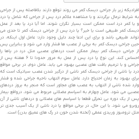
افرادیکه زیر بار جراحی دیسک کمر می روند توقع دارند بلافاصله پس از جراحی
به شرایط نرمال برگردند و با مشاهده علائم درد پس از جراحی که شامل پا درد
و یا کمر درد است ممکن است بسیار نگران شوند. اما آیا درد پا بعد از عمل
دیسک کمر طبیعی است یا خیر؟ پا درد پس از جراحی دیسک کمر تا حدی می
تواند طبیعی باشد و برای این ادعا چند دلیل وجود دارد؛ عامل اول اینکه، در
حین جراحی دیسک کمر به برخی از عصب ها فشار وارد می شود و بنابراین پس
از جراحی دیسک کمر بیمار ممکن است دردهای عصبی مثل درد در پاها را
احساس کند. این نوع پا درد پس از عمل به مرور حدودا تا 6 هفته پس از
جراحی و با ترمیم بافت های عصبی بهبود می یابد. عامل دوم، در برخی مواقع
درد پا ناشی از جراحی دیسک کمر ناشی از درگیر شدن عصب سیاتیک است که
برای بهبود به زمان احتیاج دارد. عامل سوم التهاب ناحیه جراحی شده و فشار
وارد شده ناشی از التهاب به عصب های مجاور است که منجر به بروز دردهای
عصبی می شود. عامل چهارم به اسپاسم عضلانی مربوط می شود. درواقع بیمار
پس از یک دوره بی تحرکی قطعا با اسپاسم های عضلانی و دردهای ناشی از آن
روبرو می شود. با این حال، در برخی مواقع پا درد ناشی از یک آسیب جدی تر
مثل ترومبوز وریدی عمقی (لخته شدن خون در رگ های عمیق بدن) است.