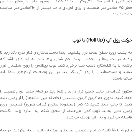
توپ‌هایی با قطر 65 سانتی‌متر استفاده کنند. سومین سایز توپ‌های پیلاتس
قطر 75 سانتی‌متر هستند و برای افرادی با قد بیشتر از 190سانتی‌متر مناسب
خواهند بود.
حرکت رول آپ (Roll Up) با توپ
به پشت روی سطح صاف دراز بکشید. ابتدا دست‌هایتان را کنار بدن بگذارید تا
زاویه درست پاها را تخمین بزنید. خم شدن پاها باید به اندازه‌ای باشد که
پاشنه پا به انگشتان دست شما برخورد کند. توپ پیلاتس را روی شکمتان قرار
دهید و دست‌هایتان را روی آن بگذارید. در این وضعیت آرنج‌های شما باید
صاف باشند.
ستون فقرات در حالت خنثی قرار دارند و شما باید در تمام مدت این وضعیت را
حفظ کنید. بدون خم کردن گردن، پشتتان (فاصله بین شانه‌ها) را از زمین بلند
کنید. تا جایی بلند شوید که کمر (محدوده ستون فقرات کمری) همچنان روی
زمین باقی بماند. توپ کمی می‌غلتد، از سطح شکم به اندازه چند انگشت
فاصله می‌گیرد و به زانو نزدیک می‌شود.
برای 5 تا 15 ثانیه در این وضعیت بمانید و بعد به حالت اولیه برگردید. در سه