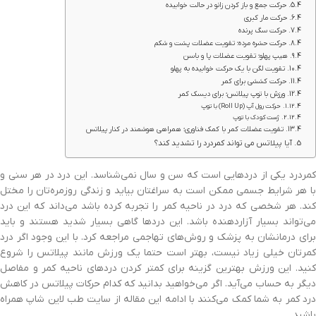
حرکت جمع و باز کردن زانو در حالت خوابیده
حرکت مار کبری
حرکت سگ پرنده
حرکت حشره مرده؛ تقویت عضلات پشت و شکم
هیپ پهلو؛ تقویت عضلات پا و باسن
تقویت لگن با یک حرکت خوابیده به پهلو
حرکت کششی برای کمر
ورزش با توپ پیلاتس؛ برای دیسک کمر
حرکت رول آپ (Roll Up) با توپ
ژست کودک با توپ
تقویت عضلات کمر با کمک فناوری؛ همراهی هوشمند در کنار پیلاتس
آیا پیلاتس می تواند کمردرد را تشدید کند؟
کمردرد یکی از دردهایی است که سن و سال نمی‌شناسد. این درد در هر سنی و
با هر شرایط جسمی ممکن است به سراغتان بیاید و زندگی روزمره‌تان را مختل
کند. هر شخصی که درد در ناحیه کمر را تجربه کرده باشد می‌داند که این درد
می‌تواند بسیار آزاردهنده باشد. این دردها گاهی بسیار شدید هستند و باید
برای درمانشان به پزشک و روش‌های تهاجمی مراجعه کرد. با این وجود اگر درد
کمرتان خیلی زیاد نیست، بهتر است حتما یک ورزش مانند پیلاتس را شروع
کنید. این ورزش بهترین گزینه برای کمتر کردن درد‌های ناحیه کمر و مفاصل
دیگر به حساب می‌آید. اگر می‌خواهید بدانید که کدام حرکات پیلاتس در کاهش
درد کمر به شما کمک می‌کنند با ادامه این مقاله از سایت طب لاین شاپ همراه
باشید.