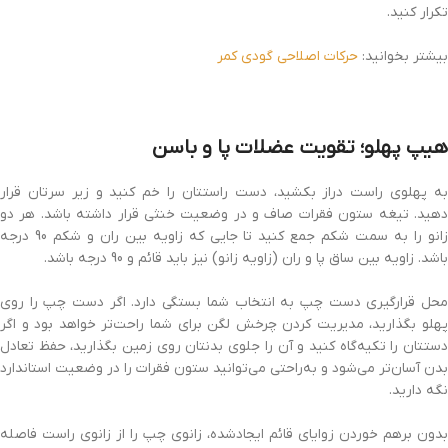
تکرار کنید.
بیشتر بخوانید:
حرکات اصلاحی گودی کمر
هیپ پهلو؛ تقویت عضلات پا و باسن
به پهلوی راست دراز بکشید، دست راستتان را خم کنید و زیر سرتان قرار
دهید. تیغه ستون فقرات صاف و در وضعیت خنثی قرار داشته باشد. هر دو
زانو را به سمت شکم جمع کنید تا جایی که زاویه بین ران و شکم 90 درجه
باشد. زاویه بین ساق پا و ران (زاویه زانو) نیز باید قائم و 90 درجه باشد.
محل قرارگیری دست چپ به انتخاب شما بستگی دارد. اگر دست چپ را روی
پهلو بگذارید، مدیریت کردن چرخش لگن برای شما راحت‌تر خواهد بود و اگر
دستتان را تکیه‌گاه کنید و آن را جلوی بدنتان روی زمین بگذارید، حفظ تعادل
بدن آسان‌تر می‌شود و به‌راحتی می‌توانید ستون فقرات را در وضعیت استاندارد
نگه دارید.
بدون برهم خوردن زوایای قائم ایجادشده، زانوی چپ را از زانوی راست فاصله