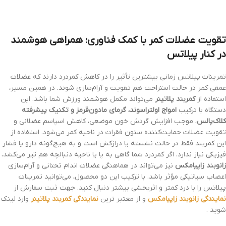
تقویت عضلات کمر با کمک فناوری؛ همراهی هوشمند
در کنار پیلاتس
تمرینات پیلاتس زمانی بیشترین تأثیر را در کاهش کمردرد دارند که عضلات
عمقی کمر در حالت استراحت هم تقویت و آرام‌سازی شوند. در همین مسیر،
استفاده از
کمربند پلاتینر
می‌تواند مکمل هوشمند ورزش شما باشد. این
دستگاه با ترکیب
امواج اولتراسوند، گرمای مادون‌قرمز و تکنیک پیشرفته
کلاک‌پالس
، موجب افزایش گردش خون موضعی، کاهش اسپاسم عضلانی و
تقویت عضلات حمایت‌کننده ستون فقرات در ناحیه کمر می‌شود. استفاده از
این کمربند فقط در حالت نشسته یا درازکش است و به هیچ‌گونه دارو یا فشار
فیزیکی نیاز ندارد. اگر کمردرد شما گاهی به پا یا ناحیه دنبالچه هم تیر می‌کشد،
زانوبند زاپیامکس
نیز می‌تواند در هماهنگی عضلات اندام تحتانی و آرام‌سازی
اعصاب سیاتیکی مؤثر باشد. با ترکیب این دو محصول، می‌توانید تمرینات
پیلاتس را با درد کمتر و اثربخشی بیشتر دنبال کنید. جهت ثبت سفارش از
نمایندگی زانوبند زاپیامکس
و از معتبر ترین
نمایندگی کمربند پلاتینر
وارد لینک
شوید .