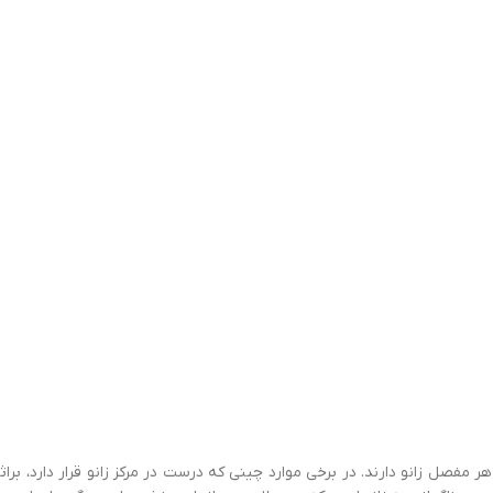
 مفصل زانو حمایت می کند. اغلب افراد 4 چین پلیکا در هر مفصل زانو دارند. در برخی موارد چینی که درست در مر