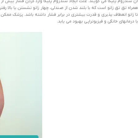
آن سندروم پلیکا می گویند. علت ایجاد سندروم پلیکا وارد کردن فشار بیش از ح
همراه تق تق زانو است که با بلند شدن از صندلی، چهار زانو نشستن یا بالا رف
با درمانهای خانگی و فیزیوتراپی بهبود می یابد.