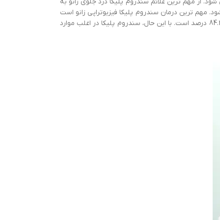
ود. از مهم ترین علائم سندروم پلیکا درد جلوی زانو به
ود. مهم ترین درمان سندروم پلیکا فیزیوتراپی زانو است
تا زانو انعطاف پذیری و قدرت بیشتری در برابر فشار داشته باشد. پزشک ممکن است طی عمل جراحی بخشی از بافت پلیکا را بردارد که میزان موفقیت جراحی 84.2 درصد است. با این حال، سندروم پلیکا در اغلب موارد