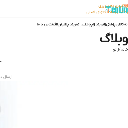
رد کردن به ناوبری
رد کردن به محتوای اصلی
نه
کالای پزشکی
زانوبند زاپیامکس
کمربند پلاتینر
بلاگ
تماس با ما
وبلاگ
خانه
زانو
آ
ارسال ت