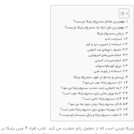
مهم‌ترین علائم سندروم پلیکا چیست؟
مهم‌ترین علل ابتلا به سندروم پلیکا چیست؟
درمان سندروم پلیکا
استراحت کنید
استفاده از کمپرس سرد و گرم
مصرف داروهای ضد التهابی
انجام تمرین‌های فیزیوتراپی
انجام تمرینات کششی
تزریق کورتیکواستروئید
استفاده از زانوبند طبی
پرسش و پاسخ در مورد سندروم پلیکا
1.آیا سندروم پلیکا خوب می شود؟
2.چه کارهایی باعث تشدید سندروم پلیکا می شود؟
3.چه ورزش هایی برای سندروم پلیکا خوب است؟
4.آیا سندروم پلیکا دائمی است؟
5.اگر سندروم پلیکا درمان نشود چه می شود؟
6.آیا دوچرخه سواری برای سندروم پلیکا مضر است؟
7.تفاوت سندروم پلیکا و پارگی مینیسک زانو چیست؟
پلیکا چینی است که از