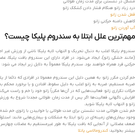
مشکل در نشستن برای مدت زمان طولانی
درد زیاد زانو هنگام فشار دادن کشکک زانو
قفل شدن زانو
کاهش دامنه حرکتی زانو
آب آوردن زانو
مهم‌ترین علل ابتلا به سندروم پلیکا چیست؟
سندروم پلیکا اغلب به دنبال تحریک و التهاب لایه پلیکا ناشی از ورزش غیر اصو
(مانند خشکی زانو)، ایجاد می‌شود. در افراد دارای این سندروم بافت پلیک
حرکتی فرد همراه خواهند بود. سندرم پلیکا معمولاً به دلایل زیر ایجاد می شود:
خم کردن مکرر زانو: به همین دلیل این سندروم معمولا در افرادی که دائما از پله‌ه
ضربه مستقیم: ضربه به زانو اغلب به دلیل سقوط، افتادن و یا برخورد محکم به 
حرکات تکراری زانو: فعالیت‌هایی که در آن‌ها مکرراً زانو خود را خم و راست 
افزایش ناگهانی فعالیت‌ها: اگر پس از مدت زمان طولانی مجددا شروع به ورزش
زانو و التهاب لایه پلیکا شوید.
خم شدن طولانی مدت: نشستن برای مدت طولانی یا خوابیدن با زانوی خم شده من
وجود بیماری‌های زمینه‌ای در زانو: ابتلا به مشکلات و بیماری‌هایی مانند: اس
ضعف عضلانی: از آنجایی که بافت پلیکا به طور غیرمستقیم به عضلات چهارسر 
بیشتر بخوانید:
کندرومالاسی پاتلا